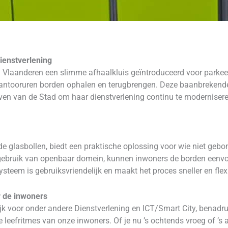
ienstverlening
n Vlaanderen een slimme afhaalkluis geïntroduceerd voor parkee
antooruren borden ophalen en terugbrengen. Deze baanbrekende
reven van de Stad om haar dienstverlening continu te modernise
 de glasbollen, biedt een praktische oplossing voor wie niet gebo
gebruik van openbaar domein, kunnen inwoners de borden eenvo
systeem is gebruiksvriendelijk en maakt het proces sneller en flexi
r de inwoners
k voor onder andere Dienstverlening en ICT/Smart City, benadru
 leefritmes van onze inwoners. Of je nu ’s ochtends vroeg of ’s a