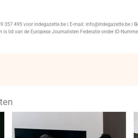
99 357 495 voor indegazette.be | E-mail: info@indegazette.be |
G
 en is lid van de Europese Journalisten Federatie onder ID-Num
ten