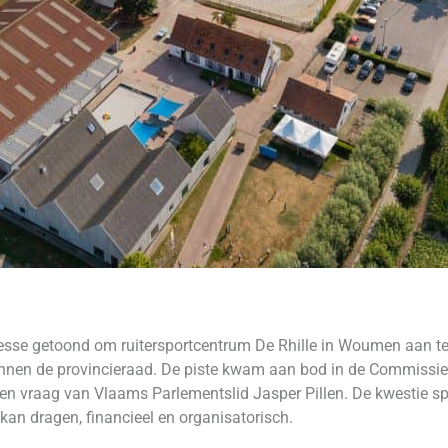
resse getoond om ruitersportcentrum De Rhille in Woumen aan t
binnen de provincieraad. De piste kwam aan bod in de Commissi
en vraag van Vlaams Parlementslid Jasper Pillen. De kwestie spe
kan dragen, financieel en organisatorisch.