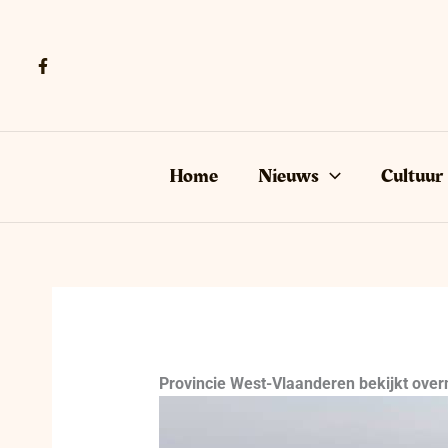
Ga
naar
de
inhoud
Home
Nieuws
Cultuur
Provincie West-Vlaanderen bekijkt ove