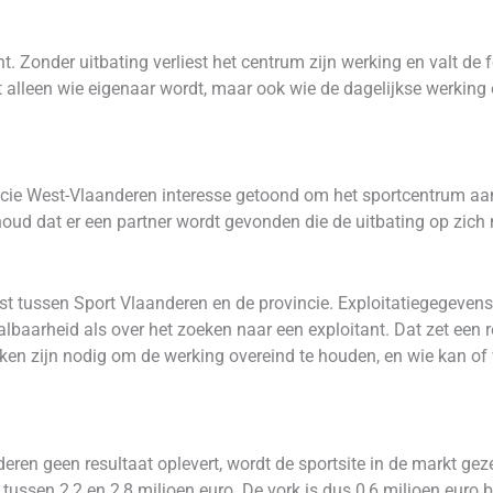
nt. Zonder uitbating verliest het centrum zijn werking en valt 
et alleen wie eigenaar wordt, maar ook wie de dagelijkse werki
incie West-Vlaanderen interesse getoond om het sportcentrum aan 
oud dat er een partner wordt gevonden die de uitbating op zich 
eest tussen Sport Vlaanderen en de provincie. Exploitatiegegevens
lbaarheid als over het zoeken naar een exploitant. Dat zet een 
aken zijn nodig om de werking overeind te houden, en wie kan of 
eren geen resultaat oplevert, wordt de sportsite in de markt gez
tussen 2,2 en 2,8 miljoen euro. De vork is dus 0,6 miljoen euro 