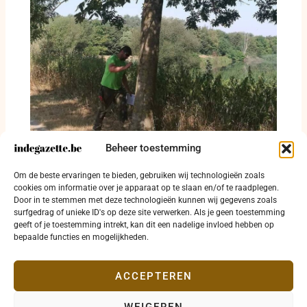
Beheer toestemming
Günther Claes vraagt langetermijnplan tegen
Om de beste ervaringen te bieden, gebruiken wij technologieën zoals
droogte in Diksmuide
cookies om informatie over je apparaat op te slaan en/of te raadplegen.
31 juli 2026
Door in te stemmen met deze technologieën kunnen wij gegevens zoals
surfgedrag of unieke ID's op deze site verwerken. Als je geen toestemming
geeft of je toestemming intrekt, kan dit een nadelige invloed hebben op
bepaalde functies en mogelijkheden.
ACCEPTEREN
WEIGEREN