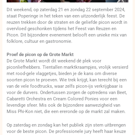
Dit weekend, op zaterdag 21 en zondag 22 september 2024,
staat Poperinge in het teken van een uitzonderlijk feest. De
reuzen trekken door de straten en de geliefde picon wordt in
overvloed geschonken tijdens het Feest van Reuzen en
Picon. Dit bijzondere evenement belooft een unieke mix van
folklore, cultuur en gastronomie.
Proef de picon op de Grote Markt
De Grote Markt wordt dit weekend dé plek voor
piconliefhebbers. Tientallen marktkraampjes, vrolijk versierd
met rood-gele vlaggetjes, bieden je de kans om diverse
soorten picon te proeven. Wie trek krijgt, kan terecht bij een
van de vele foodtrucks, waar zelfs picon-ijs verkrijgbaar is
voor de durvers. Ondertussen zorgen de optredens van Beet,
Cabaretti Orchestra en Cream Colored Ponies voor een
levendige sfeer. Mis ook de bijzondere aanwezigheid van
Miss Phi-Kon niet, die een ereronde op de markt zal maken.
Op zaterdag en zondag kan het publiek zijn stem uitbrengen
voor de beste picon. De professionele jury heeft haar keuze