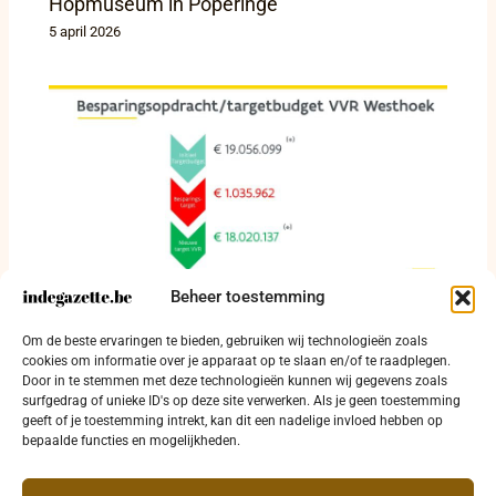
Hopmuseum in Poperinge
5 april 2026
Beheer toestemming
Besparingsronde raakt busaanbod in
Om de beste ervaringen te bieden, gebruiken wij technologieën zoals
vervoerregio Westhoek vanaf 2026
cookies om informatie over je apparaat op te slaan en/of te raadplegen.
Door in te stemmen met deze technologieën kunnen wij gegevens zoals
17 februari 2026
surfgedrag of unieke ID's op deze site verwerken. Als je geen toestemming
geeft of je toestemming intrekt, kan dit een nadelige invloed hebben op
bepaalde functies en mogelijkheden.