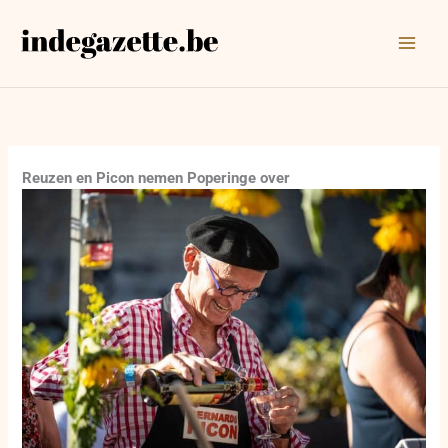
Ga
naar
de
inhoud
Reuzen en Picon nemen Poperinge over