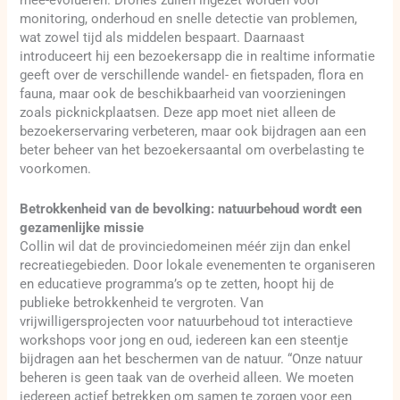
mee-evolueren. Drones zullen ingezet worden voor
monitoring, onderhoud en snelle detectie van problemen,
wat zowel tijd als middelen bespaart. Daarnaast
introduceert hij een bezoekersapp die in realtime informatie
geeft over de verschillende wandel- en fietspaden, flora en
fauna, maar ook de beschikbaarheid van voorzieningen
zoals picknickplaatsen. Deze app moet niet alleen de
bezoekerservaring verbeteren, maar ook bijdragen aan een
beter beheer van het bezoekersaantal om overbelasting te
voorkomen.
Betrokkenheid van de bevolking: natuurbehoud wordt een
gezamenlijke missie
Collin wil dat de provinciedomeinen méér zijn dan enkel
recreatiegebieden. Door lokale evenementen te organiseren
en educatieve programma’s op te zetten, hoopt hij de
publieke betrokkenheid te vergroten. Van
vrijwilligersprojecten voor natuurbehoud tot interactieve
workshops voor jong en oud, iedereen kan een steentje
bijdragen aan het beschermen van de natuur. “Onze natuur
beheren is geen taak van de overheid alleen. We moeten
iedereen actief betrekken om samen te zorgen voor een