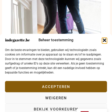
Beheer toestemming
Om de beste ervaringen te bieden, gebruiken wij technologieën zoals
Gratis hulp voor zuiniger wonen in Diksmuide
cookies om informatie over je apparaat op te slaan en/of te raadplegen.
Door in te stemmen met deze technologieën kunnen wij gegevens zoals
8 april 2026
surfgedrag of unieke ID's op deze site verwerken. Als je geen toestemming
geeft of je toestemming intrekt, kan dit een nadelige invloed hebben op
bepaalde functies en mogelijkheden.
ACCEPTEREN
WEIGEREN
Copyright © 2026 indegazette.be |
Privacy
•
Cookies
•
BEKIJK VOORKEUREN