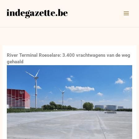
Ga
naar
de
inhoud
River Terminal Roeselare: 3.400 vrachtwagens van de weg
gehaald