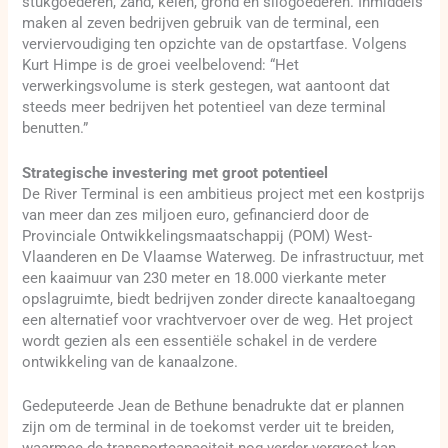
stukgoederen, zand, keien, grond en silogoederen. Inmiddels
maken al zeven bedrijven gebruik van de terminal, een
verviervoudiging ten opzichte van de opstartfase. Volgens
Kurt Himpe is de groei veelbelovend: “Het
verwerkingsvolume is sterk gestegen, wat aantoont dat
steeds meer bedrijven het potentieel van deze terminal
benutten.”
Strategische investering met groot potentieel
De River Terminal is een ambitieus project met een kostprijs
van meer dan zes miljoen euro, gefinancierd door de
Provinciale Ontwikkelingsmaatschappij (POM) West-
Vlaanderen en De Vlaamse Waterweg. De infrastructuur, met
een kaaimuur van 230 meter en 18.000 vierkante meter
opslagruimte, biedt bedrijven zonder directe kanaaltoegang
een alternatief voor vrachtvervoer over de weg. Het project
wordt gezien als een essentiële schakel in de verdere
ontwikkeling van de kanaalzone.
Gedeputeerde Jean de Bethune benadrukte dat er plannen
zijn om de terminal in de toekomst verder uit te breiden,