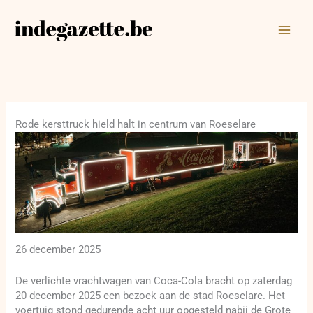
Ga
naar
de
inhoud
Rode kersttruck hield halt in centrum van Roeselare
26 december 2025
De verlichte vrachtwagen van Coca-Cola bracht op zaterdag
20 december 2025 een bezoek aan de stad Roeselare. Het
voertuig stond gedurende acht uur opgesteld nabij de Grote