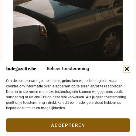
Beheer toestemming
Twee verkeersongevallen in Ichtegem op
Om de beste ervaringen te bieden, gebruiken wij technologieën zoals
één dag
cookies om informatie over je apparaat op te slaan en/of te raadplegen.
Door in te stemmen met deze technologieën kunnen wij gegevens zoals
31 juli 2026
surfgedrag of unieke ID's op deze site verwerken. Als je geen toestemming
geeft of je toestemming intrekt, kan dit een nadelige invloed hebben op
bepaalde functies en mogelijkheden.
ACCEPTEREN