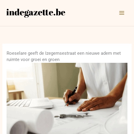
Ga
naar
de
inhoud
Roeselare geeft de Izegemsestraat een nieuwe adem met
ruimte voor groei en groen