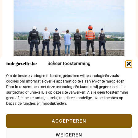
Beheer toestemming
Politiezone RIHO maakt negentien
Om de beste ervaringen te bieden, gebruiken wij technologieën zoals
controledagen in augustus bekend
cookies om informatie over je apparaat op te slaan en/of te raadplegen.
Door in te stemmen met deze technologieën kunnen wij gegevens zoals
20 juli 2026
surfgedrag of unieke ID's op deze site verwerken. Als je geen toestemming
geeft of je toestemming intrekt, kan dit een nadelige invloed hebben op
bepaalde functies en mogelijkheden.
ACCEPTEREN
WEIGEREN