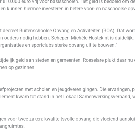
810.000 euro vrij voor basisscholen. Het geld is bedoeld om d
olen kunnen hiermee investeren in betere voor- en naschoolse opv
et decreet Buitenschoolse Opvang en Activiteiten (BOA). Dat wo
 en ouders nodig hebben. Schepen Michèle Hostekint is duidelijk:
anisaties en sportclubs sterke opvang uit te bouwen.”
ijdelijk geld aan steden en gemeenten. Roeselare plukt daar nu 
men op gezinnen.
efprojecten met scholen en jeugdverenigingen. Die ervaringen, 
eglement kwam tot stand in het Lokaal Samenwerkingsverband, w
n voor twee zaken: kwaliteitsvolle opvang die vloeiend aansluit
angruimtes.