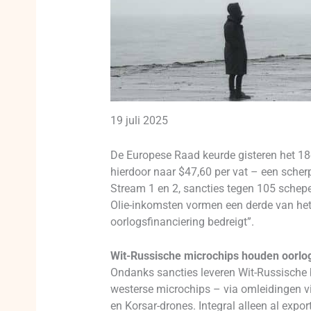
19 juli 2025
De Europese Raad keurde gisteren het 18e
hierdoor naar $47,60 per vat – een scher
Stream 1 en 2, sancties tegen 105 schep
Olie-inkomsten vormen een derde van het
oorlogsfinanciering bedreigt”.
Wit-Russische microchips houden oorl
Ondanks sancties leveren Wit-Russische b
westerse microchips – via omleidingen vi
en Korsar-drones. Integral alleen al exp