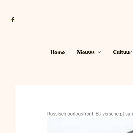
Ga
naar
de
inhoud
Home
Nieuws
Cultuur
Russisch oorlogsfront: EU verscherpt sanc