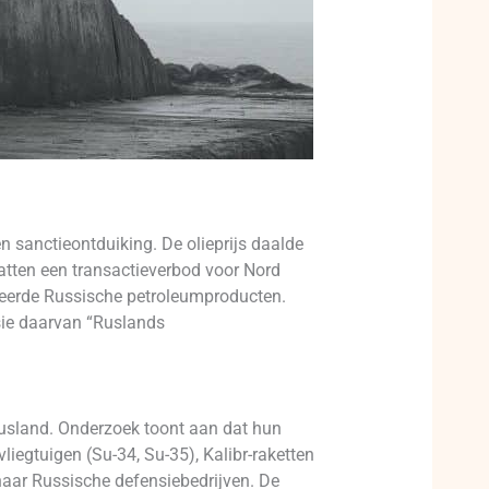
 sanctieontduiking. De olieprijs daalde
atten een transactieverbod voor Nord
neerde Russische petroleumproducten.
sie daarvan “Ruslands
 Rusland. Onderzoek toont aan dat hun
iegtuigen (Su-34, Su-35), Kalibr-raketten
 naar Russische defensiebedrijven. De