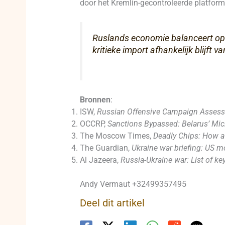
door het Kremlin-gecontroleerde platfor
Ruslands economie balanceert op de
kritieke import afhankelijk blijft 
Bronnen
:
ISW,
Russian Offensive Campaign Assess
OCCRP,
Sanctions Bypassed: Belarus’ Mic
The Moscow Times,
Deadly Chips: How a
The Guardian,
Ukraine war briefing: US 
Al Jazeera,
Russia-Ukraine war: List of ke
Andy Vermaut +32499357495
Deel dit artikel