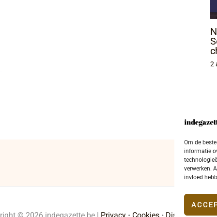
N
S
c
2 
Om de beste 
informatie o
technologieë
verwerken. A
invloed hebb
ACCE
right © 2026 indegazette.be |
Privacy
•
Cookies
•
Disclaimer
•
Co