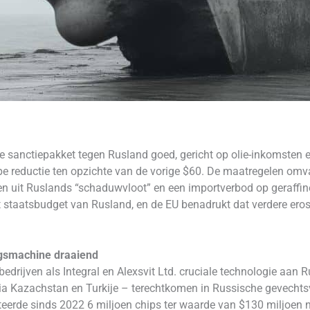
 sanctiepakket tegen Rusland goed, gericht op olie-inkomsten en
pe reductie ten opzichte van de vorige $60. De maatregelen omv
en uit Ruslands “schaduwvloot” en een importverbod op geraffi
 staatsbudget van Rusland, en de EU benadrukt dat verdere ero
ogsmachine draaiend
edrijven als Integral en Alexsvit Ltd. cruciale technologie aan
a Kazachstan en Turkije – terechtkomen in Russische gevechtsvl
orteerde sinds 2022 6 miljoen chips ter waarde van $130 miljoen