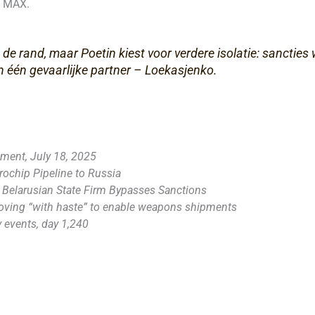
m MAX.
 rand, maar Poetin kiest voor verdere isolatie: sancties w
van één gevaarlijke partner – Loekasjenko.
ment, July 18, 2025
rochip Pipeline to Russia
 Belarusian State Firm Bypasses Sanctions
moving “with haste” to enable weapons shipments
y events, day 1,240