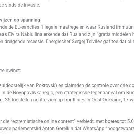
de sinds de invasie.
 wijzen op spanning
de de EU-sancties “illegale maatregelen waar Rusland immuun 
aas Elvira Nabiullina erkende dat Rusland zijn “gratis middelen 
reigende recessie. Energiechef Sergej Tsivilev gaf toe dat oli
reinwinst:
zuidoostelijk van Pokrovsk) en claimden de controle over drie d
 in de Novopavlivka-regio, een strategische tegenaanval om Rus
 35 toestellen richtte zich op frontlinies in Oost-Oekraïne; 17
die “extremistische online content” verbiedt, met boetes tot 5
huwde parlementslid Anton Gorelkin dat WhatsApp “hoogstwaarsc