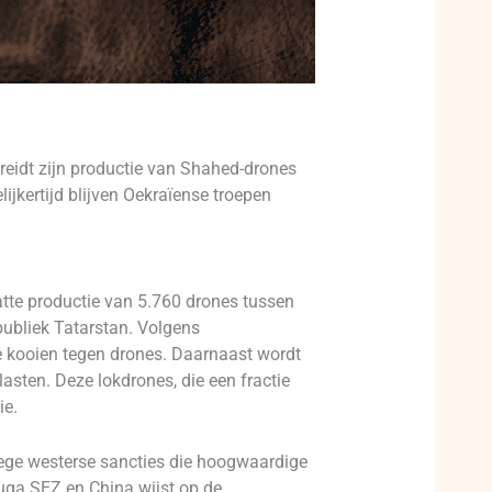
breidt zijn productie van Shahed-drones
lijkertijd blijven Oekraïense troepen
tte productie van 5.760 drones tussen
publiek Tatarstan. Volgens
e kooien tegen drones. Daarnaast wordt
sten. Deze lokdrones, die een fractie
ie.
nwege westerse sancties die hoogwaardige
uga SEZ en China wijst op de