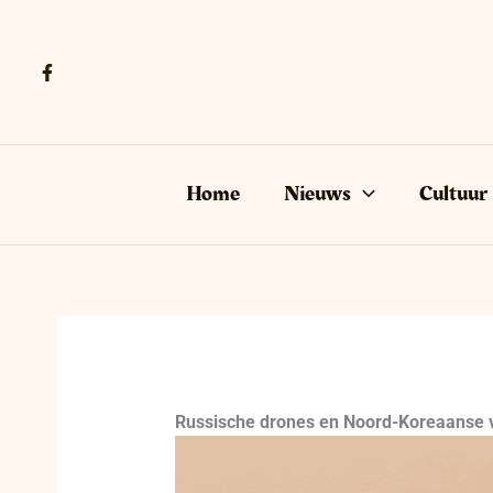
Ga
naar
de
inhoud
Home
Nieuws
Cultuur
Russische drones en Noord-Koreaanse ve