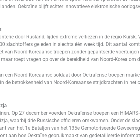
nden. Oekraïne blijft echter innovatieve elektronische oorlogsvo
k
anterie door Rusland, lijden extreme verliezen in de regio Kurs
0 slachtoffers geleden in slechts één week tijd. Dit aantal kom
zet van Noord-Koreaanse troepen zonder gepantserde voertuigen
 maar roept vragen op over de bereidheid van Noord-Korea om der
 een Noord-Koreaanse soldaat door Oekraïense troepen markeer
in de betrokkenheid van Noord-Koreaanse strijdkrachten in het c
zja
erfijnen. Op 27 december voerden Oekraïense troepen een HIMARS
rizja, waarbij drie Russische officieren omkwamen. Onder de sl
ant van het 1e Bataljon van het 135e Gemotoriseerde Geweerreg
oont aan hoe Oekraïne gebruikmaakt van gedetailleerde informat