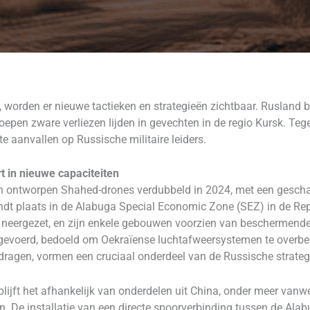
rt, worden er nieuwe tactieken en strategieën zichtbaar. Rusland 
roepen zware verliezen lijden in gevechten in de regio Kursk. Tege
 aanvallen op Russische militaire leiders.
t in nieuwe capaciteiten
ran ontworpen Shahed-drones verdubbeld in 2024, met een gescha
indt plaats in de Alabuga Special Economic Zone (SEZ) in de Re
n neergezet, en zijn enkele gebouwen voorzien van beschermend
evoerd, bedoeld om Oekraïense luchtafweersystemen te overbela
agen, vormen een cruciaal onderdeel van de Russische strateg
blijft het afhankelijk van onderdelen uit China, onder meer va
 De installatie van een directe spoorverbinding tussen de Alab