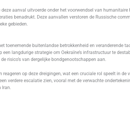
deze aanval uitvoerde onder het voorwendsel van humanitaire h
operaties benadrukt. Deze aanvallen verstoren de Russische com
ieke gebieden.
n, met toenemende buitenlandse betrokkenheid en veranderende ta
 een langdurige strategie om Oekraïne’s infrastructuur te destabi
 de risico’s van dergelijke bondgenootschappen aan.
n reageren op deze dreigingen, wat een cruciale rol speelt in de v
en verdere escalatie zien, vooral met de verwachte ondertekeni
 Iran.