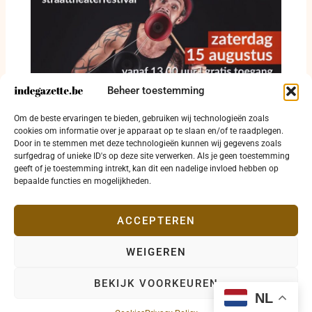
Beheer toestemming
Straattheater krijgt vrije baan op Grote Markt
Om de beste ervaringen te bieden, gebruiken wij technologieën zoals
in Diksmuide
cookies om informatie over je apparaat op te slaan en/of te raadplegen.
Door in te stemmen met deze technologieën kunnen wij gegevens zoals
8 augustus 2026
surfgedrag of unieke ID's op deze site verwerken. Als je geen toestemming
geeft of je toestemming intrekt, kan dit een nadelige invloed hebben op
bepaalde functies en mogelijkheden.
ACCEPTEREN
WEIGEREN
Copyright © 2026 indegazette.be |
Privacy
•
Cookies
•
BEKIJK VOORKEUREN
Disclaimer
•
Contact
NL