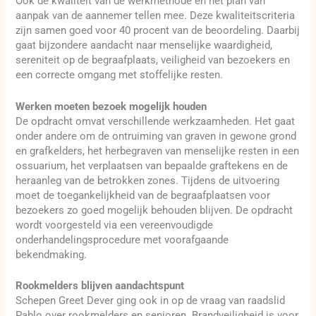
Ook de kwaliteit van de werkmethode en het plan van
aanpak van de aannemer tellen mee. Deze kwaliteitscriteria
zijn samen goed voor 40 procent van de beoordeling. Daarbij
gaat bijzondere aandacht naar menselijke waardigheid,
sereniteit op de begraafplaats, veiligheid van bezoekers en
een correcte omgang met stoffelijke resten.
Werken moeten bezoek mogelijk houden
De opdracht omvat verschillende werkzaamheden. Het gaat
onder andere om de ontruiming van graven in gewone grond
en grafkelders, het herbegraven van menselijke resten in een
ossuarium, het verplaatsen van bepaalde graftekens en de
heraanleg van de betrokken zones. Tijdens de uitvoering
moet de toegankelijkheid van de begraafplaatsen voor
bezoekers zo goed mogelijk behouden blijven. De opdracht
wordt voorgesteld via een vereenvoudigde
onderhandelingsprocedure met voorafgaande
bekendmaking.
Rookmelders blijven aandachtspunt
Schepen Greet Dever ging ook in op de vraag van raadslid
Pablo over rookmelders en senioren. Brandveiligheid is voor