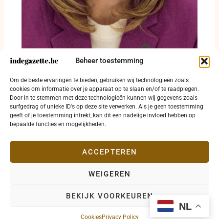
Beheer toestemming
Annelies Verlinden maakt balans op na
Om de beste ervaringen te bieden, gebruiken wij technologieën zoals
achttien maanden Justitie en Noordzee
cookies om informatie over je apparaat op te slaan en/of te raadplegen.
Door in te stemmen met deze technologieën kunnen wij gegevens zoals
3 augustus 2026
surfgedrag of unieke ID's op deze site verwerken. Als je geen toestemming
geeft of je toestemming intrekt, kan dit een nadelige invloed hebben op
bepaalde functies en mogelijkheden.
ACCEPTEREN
WEIGEREN
Copyright © 2026 indegazette.be |
Privacy
•
Cookies
•
BEKIJK VOORKEUREN
Disclaimer
•
Contact
NL
Cookies
Privacy Policy