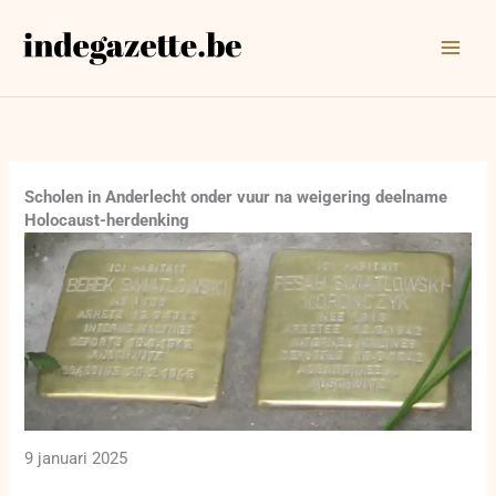
Ga
naar
de
inhoud
Scholen in Anderlecht onder vuur na weigering deelname
Holocaust-herdenking
9 januari 2025