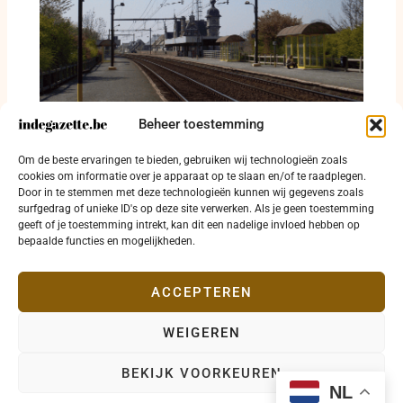
Beheer toestemming
Drie jaar Hoppin: 286 pagina’s over
verdwenen haltes, gemiste bussen en lopen
Om de beste ervaringen te bieden, gebruiken wij technologieën zoals
langs de N43
cookies om informatie over je apparaat op te slaan en/of te raadplegen.
Door in te stemmen met deze technologieën kunnen wij gegevens zoals
8 juli 2026
surfgedrag of unieke ID's op deze site verwerken. Als je geen toestemming
geeft of je toestemming intrekt, kan dit een nadelige invloed hebben op
bepaalde functies en mogelijkheden.
ACCEPTEREN
WEIGEREN
Copyright © 2026 indegazette.be |
Privacy
•
Cookies
•
BEKIJK VOORKEUREN
Disclaimer
•
Contact
NL