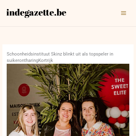
Ga
naar
de
inhoud
Schoonheidsinstituut Skinz blinkt uit als topspeler in
suikerontharingKortrijk