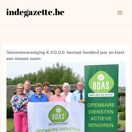
Ga
naar
de
inhoud
Seniorenvereniging K.V.G.O.D. bestaat honderd jaar en kiest
een nieuwe naam