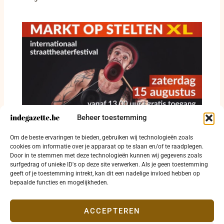
Beheer toestemming
Straattheater krijgt vrije baan op Grote Markt
Om de beste ervaringen te bieden, gebruiken wij technologieën zoals
in Diksmuide
cookies om informatie over je apparaat op te slaan en/of te raadplegen.
Door in te stemmen met deze technologieën kunnen wij gegevens zoals
8 augustus 2026
surfgedrag of unieke ID's op deze site verwerken. Als je geen toestemming
geeft of je toestemming intrekt, kan dit een nadelige invloed hebben op
bepaalde functies en mogelijkheden.
ACCEPTEREN