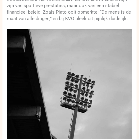
zijn van sportieve prestaties, maar ook van een stabiel
financieel beleid. Zoals Plato ooit opmerkte: “De mens is de
maat van alle dingen,” en bij KVO bleek dit pijnlijk duidelijk.