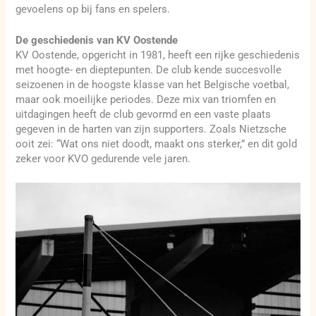
gevoelens op bij fans en spelers.
De geschiedenis van KV Oostende
KV Oostende, opgericht in 1981, heeft een rijke geschiedenis
met hoogte- en dieptepunten. De club kende succesvolle
seizoenen in de hoogste klasse van het Belgische voetbal,
maar ook moeilijke periodes. Deze mix van triomfen en
uitdagingen heeft de club gevormd en een vaste plaats
gegeven in de harten van zijn supporters. Zoals Nietzsche
ooit zei: “Wat ons niet doodt, maakt ons sterker,” en dit gold
zeker voor KVO gedurende vele jaren.