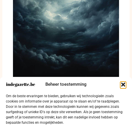
Keiem en zijn voetbalveld kapen debat over
Beheer toestemming
gedeeltelijke herziening gemeentelijk
ruimtelijk structuurplan in Diksmuide en
Om de beste ervaringen te bieden, gebruiken wij technologieën zoals
leggen coalitiestress in Diksmuide bloot
cookies om informatie over je apparaat op te slaan en/of te raadplegen.
Door in te stemmen met deze technologieën kunnen wij gegevens zoals
3 december 2025
surfgedrag of unieke ID's op deze site verwerken. Als je geen toestemming
geeft of je toestemming intrekt, kan dit een nadelige invloed hebben op
bepaalde functies en mogelijkheden.