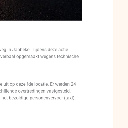
weg in Jabbeke. Tijdens deze actie
s-verbaal opgemaakt wegens technische
e uit op dezelfde locatie. Er werden 24
illende overtredingen vastgesteld,
het bezoldigd personenvervoer (taxi).