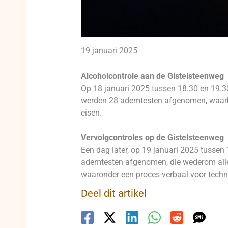
19 januari 2025
Alcoholcontrole aan de Gistelsteenweg
Op 18 januari 2025 tussen 18.30 en 19.30
werden 28 ademtesten afgenomen, waarbi
eisen.
Vervolgcontroles op de Gistelsteenweg
Een dag later, op 19 januari 2025 tussen 
ademtesten afgenomen, die wederom allen
waaronder een proces-verbaal voor techni
Deel dit artikel