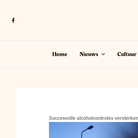
Ga
naar
de
inhoud
Home
Nieuws
Cultuur
Succesvolle alcoholcontroles versterke