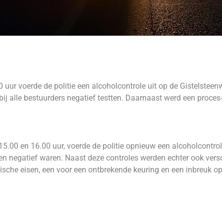
 uur voerde de politie een alcoholcontrole uit op de Gistelsteen
j alle bestuurders negatief testten. Daarnaast werd een proce
15.00 en 16.00 uur, voerde de politie opnieuw een alcoholcontrol
 negatief waren. Naast deze controles werden echter ook versch
sche eisen, een voor een ontbrekende keuring en een inbreuk op 