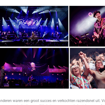
anderen waren een groot succes en verkochten razendsnel uit. 