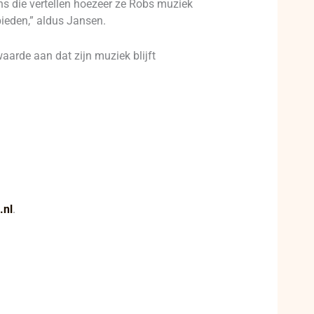
ns die vertellen hoezeer ze Robs muziek
ieden,” aldus Jansen.
aarde aan dat zijn muziek blijft
.nl
.