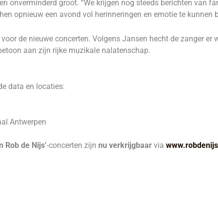
en onverminderd groot. “We krijgen nog steeds berichten van fa
en opnieuw een avond vol herinneringen en emotie te kunnen b
g voor de nieuwe concerten. Volgens Jansen hecht de zanger er w
etoon aan zijn rijke muzikale nalatenschap.
e data en locaties:
aal Antwerpen
n Rob de Nijs’
-concerten zijn
nu verkrijgbaar
via
www.robdenijs