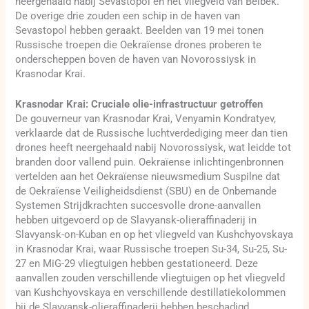
neergehaald nabij Sevastopol en het vliegveld van Belbek.
De overige drie zouden een schip in de haven van
Sevastopol hebben geraakt. Beelden van 19 mei tonen
Russische troepen die Oekraïense drones proberen te
onderscheppen boven de haven van Novorossiysk in
Krasnodar Krai.
Krasnodar Krai: Cruciale olie-infrastructuur getroffen
De gouverneur van Krasnodar Krai, Venyamin Kondratyev,
verklaarde dat de Russische luchtverdediging meer dan tien
drones heeft neergehaald nabij Novorossiysk, wat leidde tot
branden door vallend puin. Oekraïense inlichtingenbronnen
vertelden aan het Oekraïense nieuwsmedium Suspilne dat
de Oekraïense Veiligheidsdienst (SBU) en de Onbemande
Systemen Strijdkrachten succesvolle drone-aanvallen
hebben uitgevoerd op de Slavyansk-olieraffinaderij in
Slavyansk-on-Kuban en op het vliegveld van Kushchyovskaya
in Krasnodar Krai, waar Russische troepen Su-34, Su-25, Su-
27 en MiG-29 vliegtuigen hebben gestationeerd. Deze
aanvallen zouden verschillende vliegtuigen op het vliegveld
van Kushchyovskaya en verschillende destillatiekolommen
bij de Slavyansk-olieraffinaderij hebben beschadigd.