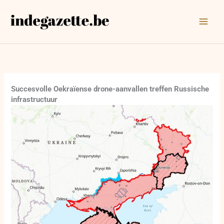
Ga
naar
de
inhoud
Succesvolle Oekraïense drone-aanvallen treffen Russische
infrastructuur