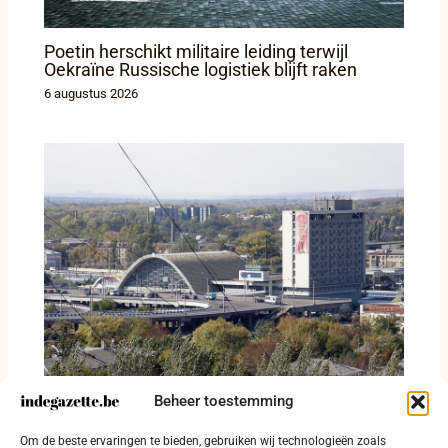
Poetin herschikt militaire leiding terwijl
Oekraïne Russische logistiek blijft raken
6 augustus 2026
Beheer toestemming
Rusland stuurt tieners uit bezet Loehansk
Om de beste ervaringen te bieden, gebruiken wij technologieën zoals