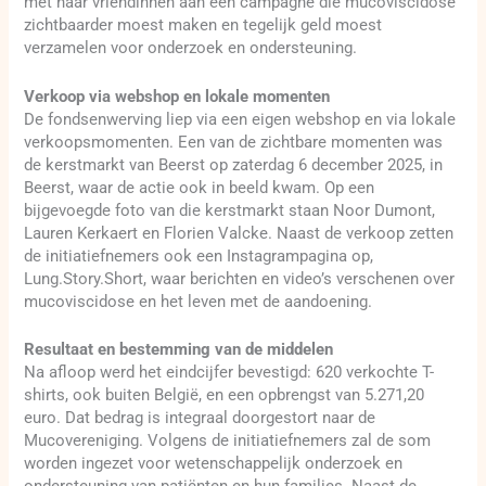
met haar vriendinnen aan een campagne die mucoviscidose
zichtbaarder moest maken en tegelijk geld moest
verzamelen voor onderzoek en ondersteuning.
Verkoop via webshop en lokale momenten
De fondsenwerving liep via een eigen webshop en via lokale
verkoopsmomenten. Een van de zichtbare momenten was
de kerstmarkt van Beerst op zaterdag 6 december 2025, in
Beerst, waar de actie ook in beeld kwam. Op een
bijgevoegde foto van die kerstmarkt staan Noor Dumont,
Lauren Kerkaert en Florien Valcke. Naast de verkoop zetten
de initiatiefnemers ook een Instagrampagina op,
Lung.Story.Short, waar berichten en video’s verschenen over
mucoviscidose en het leven met de aandoening.
Resultaat en bestemming van de middelen
Na afloop werd het eindcijfer bevestigd: 620 verkochte T-
shirts, ook buiten België, en een opbrengst van 5.271,20
euro. Dat bedrag is integraal doorgestort naar de
Mucovereniging. Volgens de initiatiefnemers zal de som
worden ingezet voor wetenschappelijk onderzoek en