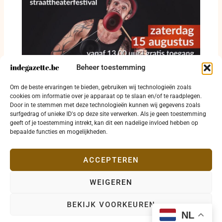
Beheer toestemming
Straattheater krijgt vrije baan op Grote Markt
Om de beste ervaringen te bieden, gebruiken wij technologieën zoals
in Diksmuide
cookies om informatie over je apparaat op te slaan en/of te raadplegen.
Door in te stemmen met deze technologieën kunnen wij gegevens zoals
8 augustus 2026
surfgedrag of unieke ID's op deze site verwerken. Als je geen toestemming
geeft of je toestemming intrekt, kan dit een nadelige invloed hebben op
bepaalde functies en mogelijkheden.
ACCEPTEREN
WEIGEREN
Copyright © 2026 indegazette.be |
Privacy
•
Cookies
•
BEKIJK VOORKEUREN
Disclaimer
•
Contact
NL