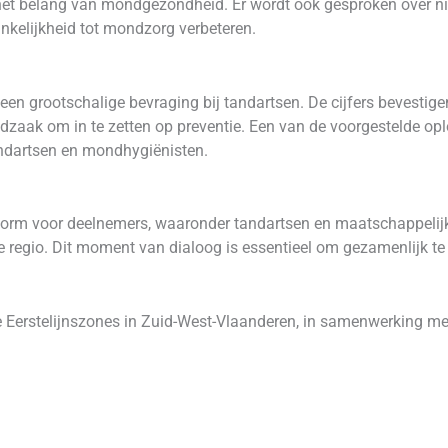
t belang van mondgezondheid. Er wordt ook gesproken over nie
nkelijkheid tot mondzorg verbeteren.
een grootschalige bevraging bij tandartsen. De cijfers bevestigen
zaak om in te zetten op preventie. Een van de voorgestelde opl
andartsen en mondhygiënisten.
tform voor deelnemers, waaronder tandartsen en maatschappelijk
e regio. Dit moment van dialoog is essentieel om gezamenlijk 
de Eerstelijnszones in Zuid-West-Vlaanderen, in samenwerking met