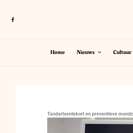
Ga
naar
de
inhoud
Home
Nieuws
Cultuur
Tandartsentekort en preventieve mondz