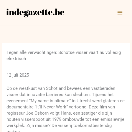
Ga
naar
de
inhoud
Tegen alle verwachtingen: Schotse visser vaart nu volledig
elektrisch
12 juli 2025
Op de westkust van Schotland bewees een vastberaden
visser dat innovatie barrières kan slechten. Tijdens het
evenement “My name is climate” in Utrecht werd gisteren de
documentaire “It’ll Never Work” vertoond. Deze film van
regisseur Joe Osborn volgt Hans, een zestiger die zijn
houten vissersboot uit 1979 ombouwde tot een emissievrije
werkplek. Zijn missie? De visserij toekomstbestendig
maken.