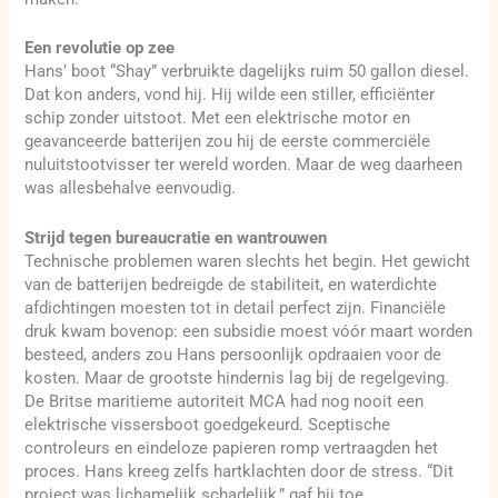
Een revolutie op zee
Hans’ boot “Shay” verbruikte dagelijks ruim 50 gallon diesel.
Dat kon anders, vond hij. Hij wilde een stiller, efficiënter
schip zonder uitstoot. Met een elektrische motor en
geavanceerde batterijen zou hij de eerste commerciële
nuluitstootvisser ter wereld worden. Maar de weg daarheen
was allesbehalve eenvoudig.
Strijd tegen bureaucratie en wantrouwen
Technische problemen waren slechts het begin. Het gewicht
van de batterijen bedreigde de stabiliteit, en waterdichte
afdichtingen moesten tot in detail perfect zijn. Financiële
druk kwam bovenop: een subsidie moest vóór maart worden
besteed, anders zou Hans persoonlijk opdraaien voor de
kosten. Maar de grootste hindernis lag bij de regelgeving.
De Britse maritieme autoriteit MCA had nog nooit een
elektrische vissersboot goedgekeurd. Sceptische
controleurs en eindeloze papieren romp vertraagden het
proces. Hans kreeg zelfs hartklachten door de stress. “Dit
project was lichamelijk schadelijk,” gaf hij toe.