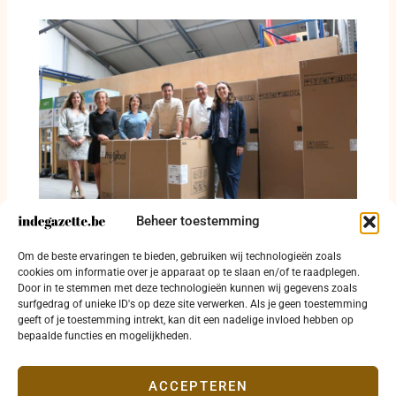
Beheer toestemming
Nieuwe toestellen helpen jeugdverenigingen
Om de beste ervaringen te bieden, gebruiken wij technologieën zoals
besparen op energiekosten
cookies om informatie over je apparaat op te slaan en/of te raadplegen.
Door in te stemmen met deze technologieën kunnen wij gegevens zoals
15 juni 2026
surfgedrag of unieke ID's op deze site verwerken. Als je geen toestemming
geeft of je toestemming intrekt, kan dit een nadelige invloed hebben op
bepaalde functies en mogelijkheden.
ACCEPTEREN