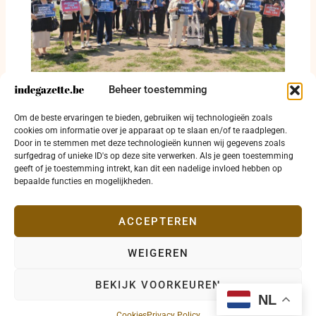
Beheer toestemming
‘Free Lee Man-hee’ klinkt voor het Europees
Om de beste ervaringen te bieden, gebruiken wij technologieën zoals
Parlement in Brussel
cookies om informatie over je apparaat op te slaan en/of te raadplegen.
Door in te stemmen met deze technologieën kunnen wij gegevens zoals
1 augustus 2026
surfgedrag of unieke ID's op deze site verwerken. Als je geen toestemming
geeft of je toestemming intrekt, kan dit een nadelige invloed hebben op
bepaalde functies en mogelijkheden.
ACCEPTEREN
WEIGEREN
Copyright © 2026 indegazette.be |
Privacy
•
Cookies
•
BEKIJK VOORKEUREN
Disclaimer
•
Contact
NL
Cookies
Privacy Policy