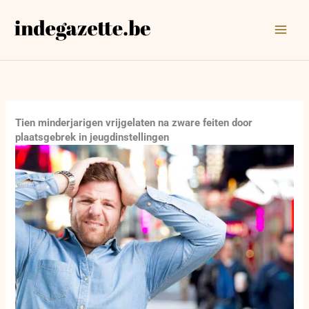
Ga
naar
de
inhoud
Tien minderjarigen vrijgelaten na zware feiten door
plaatsgebrek in jeugdinstellingen