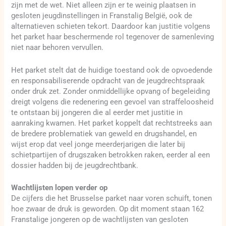
zijn met de wet. Niet alleen zijn er te weinig plaatsen in
gesloten jeugdinstellingen in Franstalig België, ook de
alternatieven schieten tekort. Daardoor kan justitie volgens
het parket haar beschermende rol tegenover de samenleving
niet naar behoren vervullen.
Het parket stelt dat de huidige toestand ook de opvoedende
en responsabiliserende opdracht van de jeugdrechtspraak
onder druk zet. Zonder onmiddellijke opvang of begeleiding
dreigt volgens die redenering een gevoel van straffeloosheid
te ontstaan bij jongeren die al eerder met justitie in
aanraking kwamen. Het parket koppelt dat rechtstreeks aan
de bredere problematiek van geweld en drugshandel, en
wijst erop dat veel jonge meerderjarigen die later bij
schietpartijen of drugszaken betrokken raken, eerder al een
dossier hadden bij de jeugdrechtbank.
Wachtlijsten lopen verder op
De cijfers die het Brusselse parket naar voren schuift, tonen
hoe zwaar de druk is geworden. Op dit moment staan 162
Franstalige jongeren op de wachtlijsten van gesloten