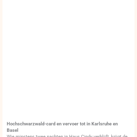
Hochschwarzwald-card en vervoer tot in Karlsruhe en
Basel
Wie minstens twee nachten in Haus Cindy verblijft, krijgt de