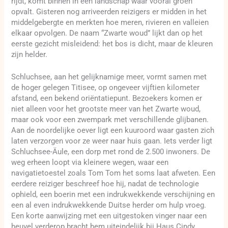
rijdt, komt binnen in een landschap waar vooral groen
opvalt. Gisteren nog arriveerden reizigers er midden in het
middelgebergte en merkten hoe meren, rivieren en valleien
elkaar opvolgen. De naam “Zwarte woud” lijkt dan op het
eerste gezicht misleidend: het bos is dicht, maar de kleuren
zijn helder.
Schluchsee, aan het gelijknamige meer, vormt samen met
de hoger gelegen Titisee, op ongeveer vijftien kilometer
afstand, een bekend oriëntatiepunt. Bezoekers komen er
niet alleen voor het grootste meer van het Zwarte woud,
maar ook voor een zwempark met verschillende glijbanen.
Aan de noordelijke oever ligt een kuuroord waar gasten zich
laten verzorgen voor ze weer naar huis gaan. Iets verder ligt
Schluchsee-Äule, een dorp met rond de 2.500 inwoners. De
weg erheen loopt via kleinere wegen, waar een
navigatietoestel zoals Tom Tom het soms laat afweten. Een
eerdere reiziger beschreef hoe hij, nadat de technologie
ophield, een boerin met een indrukwekkende verschijning en
een al even indrukwekkende Duitse herder om hulp vroeg.
Een korte aanwijzing met een uitgestoken vinger naar een
heuvel verderop bracht hem uiteindelijk bij Haus Cindy.