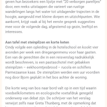
geven hun bezoekers een lijstje met “20 verborgen pareltjes”
door, een reeks uitstappen die varieert van rustige
wandelingen langs het water tot uitdagender trajecten in de
hoogte, aangevuld met kleine dorpen en uitzichtpunten. Wie
aankomt, krijgt vaak al bij het eerste gesprek suggesties
mee voor de volgende dag, afgestemd op gezin, leeftijd en
interesses.
Aan tafel met steinpilzen en korte keten
Cindy volgde een opleiding in de hotelschool en kookt vier
avonden per week een driegangenmenu voor haar gasten.
Een van de gerechten die in een reisverslag nadrukkelijk
wordt beschreven, is een pastaschotel met gebakken
steinpilzen – eekhoorntjesbrood – rucola en schilfers
Parmezaanse kaas. De steinpilzen werden een uur voordien
nog door Bjorn geplukt in het bos achter de woning.
Die korte weg van bos naar bord valt op in een tijd waarin
voedselkilometers en ecologische voetafdruk geregeld
onderwerp van debat zijn. De schrijver van het verslag
verwijst zelfs naar Greta Thunberg, met de opmerking dat