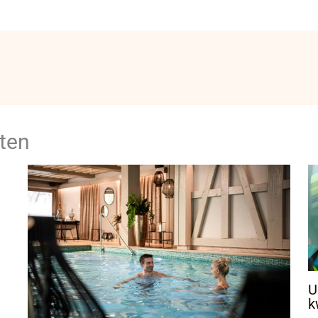
ten
U
k