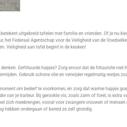
betekent uitgebreid tafelen met familie en vrienden. Of je nu k
iteur, het Federaal Agentschap voor de Veiligheid van de Voedselk
. Veiligheid aan tafel begint in de keuken!
e denken. Gefrituurde hapjes? Zorg ervoor dat de frituurolie ni
ermijden. Gebruik schone olie en verwijder regelmatig restjes z
 moment om bederf te voorkomen, en zorg dat warme hapjes goe
die van je traiteur. Bij gerookte vis, zoals zalm of forel, is ext
ng met zich meebrengen, vooral voor zwangere vrouwen of mense
ng hebben ondergaan of bereid ze zelf grondig.