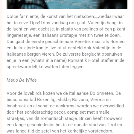
Dolce far niente, de kunst van het nietsdoen….Ziedaar waar
het in deze Tips4Trips vandaag om gaat. Valentijn hangt in
de lucht en wat dacht je, in plaats van pralines of een pikant
lingeriesetje, een Italiaans uitstapje met z’n twee te doen.
Dan gaat de eerste gedachte naar Venetië, maar als Romeo
en Julia zijnde kan je live of uitgesteld ook Valentijn in de
Italiaanse bergen vieren. De zuiverste berglucht opsnuiven
en je in een (what’s in a name) Romantik Hotel Stafler in de
spreekwoordelijke watten laten leggen….
Mario De Wilde
Voor de lovebirds kozen we de Italiaanse Dolomieten. De
bisschopsstad Brixen ligt vlakbij Bolzano, Verona en
Innsbruck en al vanaf de aankomst worden we overweldigd
door het schilderachtig decor, compleet met smalle
straatjes, van dit romantisch stadje. Brixen heeft trouwens
een lange geschiedenis: het is de oudste stad van Tirol en
was lange tijd de zetel van het kerkelijke vorstendom.