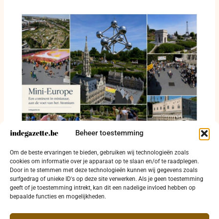
Beheer toestemming
Mini-Europe (Mini-Europa) brengt 28 landen
Om de beste ervaringen te bieden, gebruiken wij technologieën zoals
binnen één dag en geeft duo-tickets weg
cookies om informatie over je apparaat op te slaan en/of te raadplegen.
Door in te stemmen met deze technologieën kunnen wij gegevens zoals
17 juli 2026
surfgedrag of unieke ID's op deze site verwerken. Als je geen toestemming
geeft of je toestemming intrekt, kan dit een nadelige invloed hebben op
bepaalde functies en mogelijkheden.