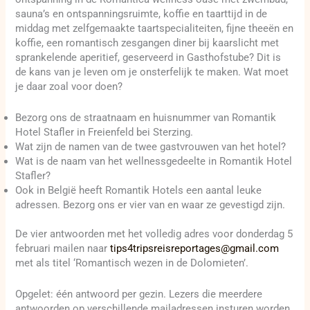
sauna’s en ontspanningsruimte, koffie en taarttijd in de
middag met zelfgemaakte taartspecialiteiten, fijne theeën en
koffie, een romantisch zesgangen diner bij kaarslicht met
sprankelende aperitief, geserveerd in Gasthofstube? Dit is
de kans van je leven om je onsterfelijk te maken. Wat moet
je daar zoal voor doen?
Bezorg ons de straatnaam en huisnummer van Romantik
Hotel Stafler in Freienfeld bei Sterzing.
Wat zijn de namen van de twee gastvrouwen van het hotel?
Wat is de naam van het wellnessgedeelte in Romantik Hotel
Stafler?
Ook in België heeft Romantik Hotels een aantal leuke
adressen. Bezorg ons er vier van en waar ze gevestigd zijn.
De vier antwoorden met het volledig adres voor donderdag 5
februari mailen naar
tips4tripsreisreportages@gmail.com
met als titel ‘Romantisch wezen in de Dolomieten’.
Opgelet: één antwoord per gezin. Lezers die meerdere
antwoorden op verschillende mailadressen insturen worden