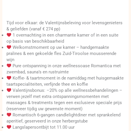
Tijd voor elkaar: de Valentijnsbeleving voor levensgenieters
& geliefden (vanaf € 274 pp)
1 overnachting in een charmante kamer of in een suite
op basis van beschikbaarheid
Welkomstmoment op uw kamer – handgemaakte
pralines & een gekoelde fles Zuid-Tiroolse mousserende
wijn
Pure ontspanning in onze wellnessoase Romantica met
zwembad, sauna’s en rustruimte
Koffie- & taartmoment in de namiddag met huisgemaakte
taartspecialiteiten, verfijnde thee en koffie
Valentijnsbonus: –20% op alle wellnessbehandelingen –
verwen jezelf met extra ontspanningsmomenten met
massages & treatments tegen een exclusieve speciale prijs
(reserveer tijdig uw gewenste moment)
Romantisch 6-gangen candlelightdiner met sprankelend
aperitief, geserveerd in onze herbergstube
Langslapersontbijt tot 11.00 uur