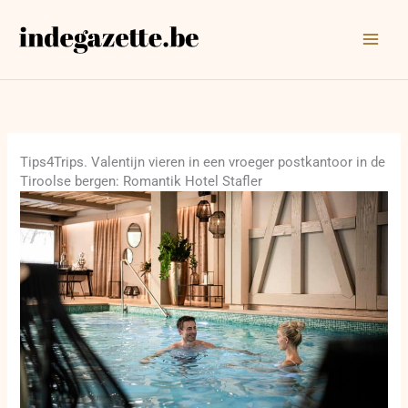
Ga
naar
de
inhoud
Tips4Trips. Valentijn vieren in een vroeger postkantoor in de
Tiroolse bergen: Romantik Hotel Stafler