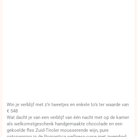
Win je verblijf met z’n tweetjes en enkele to’s ter waarde van
€ 548
Wat dacht je van een verblijf van één nacht met op de kamer
als welkomstgeschenk handgemaakte chocolade en een
gekoelde fles Zuid-Tiroler mousserende wijn, pure
ontspanning in de Romantica wellness-oase met zwembad,