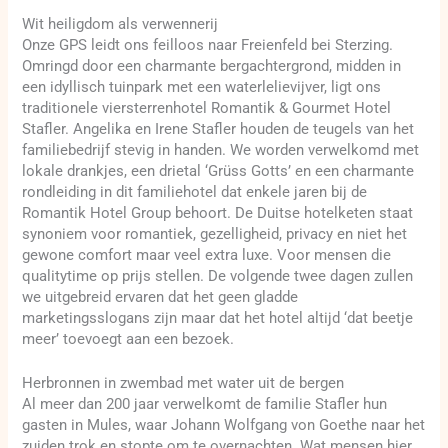
Wit heiligdom als verwennerij
Onze GPS leidt ons feilloos naar Freienfeld bei Sterzing.
Omringd door een charmante bergachtergrond, midden in
een idyllisch tuinpark met een waterlelievijver, ligt ons
traditionele viersterrenhotel Romantik & Gourmet Hotel
Stafler. Angelika en Irene Stafler houden de teugels van het
familiebedrijf stevig in handen. We worden verwelkomd met
lokale drankjes, een drietal ‘Grüss Gotts’ en een charmante
rondleiding in dit familiehotel dat enkele jaren bij de
Romantik Hotel Group behoort. De Duitse hotelketen staat
synoniem voor romantiek, gezelligheid, privacy en niet het
gewone comfort maar veel extra luxe. Voor mensen die
qualitytime op prijs stellen. De volgende twee dagen zullen
we uitgebreid ervaren dat het geen gladde
marketingsslogans zijn maar dat het hotel altijd ‘dat beetje
meer’ toevoegt aan een bezoek.
Herbronnen in zwembad met water uit de bergen
Al meer dan 200 jaar verwelkomt de familie Stafler hun
gasten in Mules, waar Johann Wolfgang von Goethe naar het
zuiden trok en stopte om te overnachten. Wat mensen hier