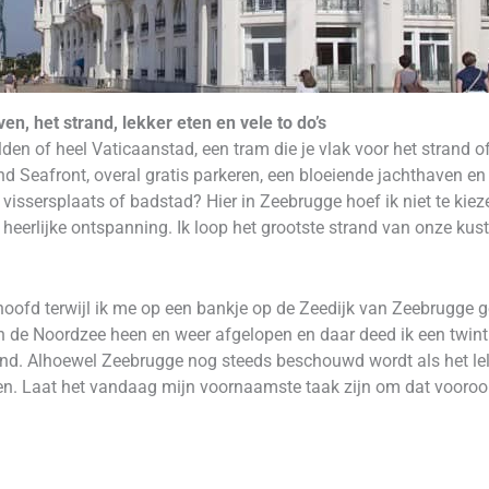
n, het strand, lekker eten en vele to do’s
lden of heel Vaticaanstad, een tram die je vlak voor het strand o
d Seafront, overal gratis parkeren, een bloeiende jachthaven en 
 vissersplaats of badstad? Hier in Zeebrugge hoef ik niet te ki
heerlijke ontspanning. Ik loop het grootste strand van onze kus
hoofd terwijl ik me op een bankje op de Zeedijk van Zeebrugge g
en de Noordzee heen en weer afgelopen en daar deed ik een twin
rand. Alhoewel Zeebrugge nog steeds beschouwd wordt als het le
even. Laat het vandaag mijn voornaamste taak zijn om dat vooro