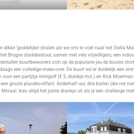
ls.com/8091
 dikke ‘goddelijke’ stralen als we ons te voet naar het Stella Mar
 het Brugse stadsbestuur, samen met vele vrijwilligers, een ind
entallen buurtbewoners zich op de populaire jeu de boules storte
rdaags een volledige make-over. De buurt wil er duidelijk een o
voor een partijtje minigolf (€ 5, drankje incl.) en Rick Moerma
n groots placebo-effect. Anderhalf uur, drie ballen (die net niet
n. Moraal: kies altijd het juiste drankje uit als je een challenge m