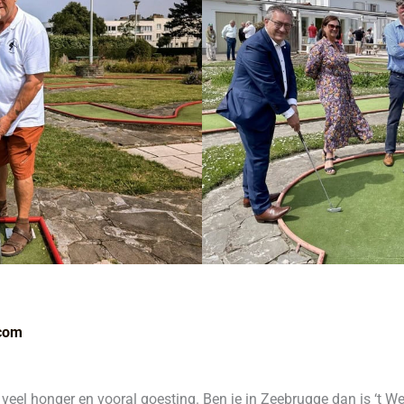
.com
eel honger en vooral goesting. Ben je in Zeebrugge dan is ‘t Werf