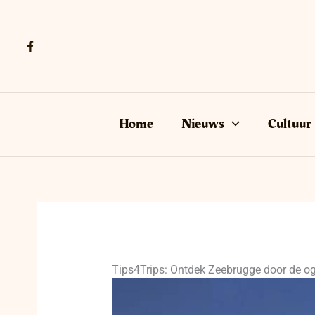
Ga
naar
de
inhoud
Home
Nieuws
Cultuur
Tips4Trips: Ontdek Zeebrugge door de o