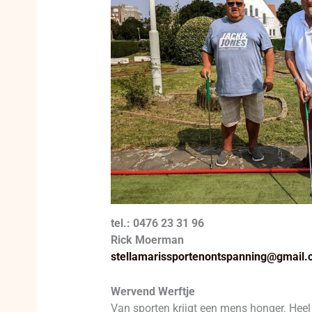
tel.: 0476 23 31 96
Rick Moerman
stellamarissportenontspanning@gmail
Wervend Werftje
Van sporten krijgt een mens honger. Heel v