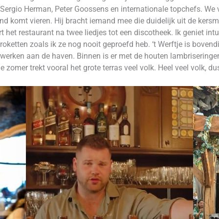
n Sergio Herman, Peter Goossens en internationale topchefs. We 
ond komt vieren. Hij bracht iemand mee die duidelijk uit de kers
 het restaurant na twee liedjes tot een discotheek. Ik geniet in
oketten zoals ik ze nog nooit geproefd heb. ‘t Werftje is boven
e werken aan de haven. Binnen is er met de houten lambriseringe
zomer trekt vooral het grote terras veel volk. Heel veel volk, dus o