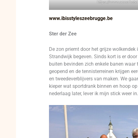
https://www.accorhote
www.ibisstyleszeebrugge.be
Ster der Zee
De zon priemt door het grijze wolkendek in
Strandwijk begeven. Sinds kort is er door
buiten bevinden zich enkele banen waar ti
geopend en de tennisterreinen krijgen ee
en tweedeverblijvers van maken. We gaan 
kieper wat sportdrank binnen en hoop op ee
nederlaag later, lever ik mijn stick weer i