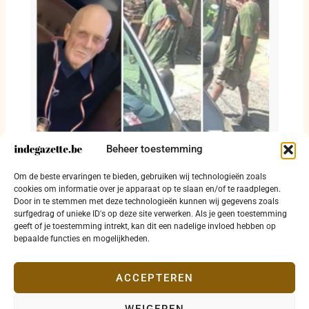
Beheer toestemming
Michel Gaspard nog steeds niet gevonden:
Om de beste ervaringen te bieden, gebruiken wij technologieën zoals
dringende oproep om massaal te delen
cookies om informatie over je apparaat op te slaan en/of te raadplegen.
Door in te stemmen met deze technologieën kunnen wij gegevens zoals
29 juli 2026
surfgedrag of unieke ID's op deze site verwerken. Als je geen toestemming
geeft of je toestemming intrekt, kan dit een nadelige invloed hebben op
bepaalde functies en mogelijkheden.
ACCEPTEREN
WEIGEREN