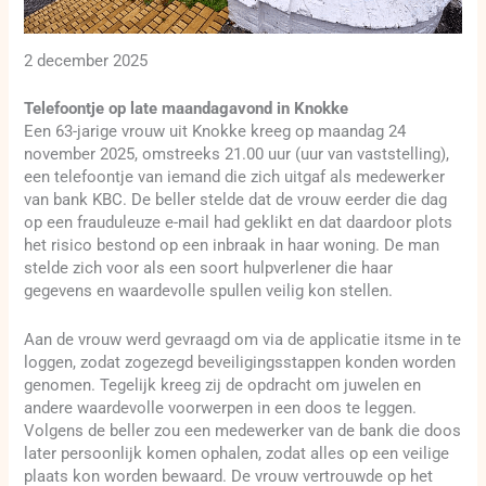
2 december 2025
Telefoontje op late maandagavond in Knokke
Een 63-jarige vrouw uit Knokke kreeg op maandag 24
november 2025, omstreeks 21.00 uur (uur van vaststelling),
een telefoontje van iemand die zich uitgaf als medewerker
van bank KBC. De beller stelde dat de vrouw eerder die dag
op een frauduleuze e-mail had geklikt en dat daardoor plots
het risico bestond op een inbraak in haar woning. De man
stelde zich voor als een soort hulpverlener die haar
gegevens en waardevolle spullen veilig kon stellen.
Aan de vrouw werd gevraagd om via de applicatie itsme in te
loggen, zodat zogezegd beveiligingsstappen konden worden
genomen. Tegelijk kreeg zij de opdracht om juwelen en
andere waardevolle voorwerpen in een doos te leggen.
Volgens de beller zou een medewerker van de bank die doos
later persoonlijk komen ophalen, zodat alles op een veilige
plaats kon worden bewaard. De vrouw vertrouwde op het