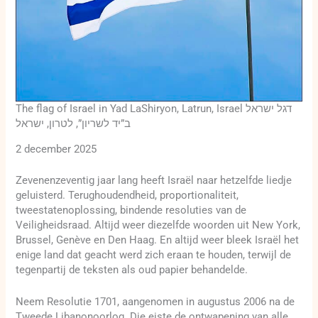
The flag of Israel in Yad LaShiryon, Latrun, Israel דגל ישראל
ב”יד לשריון”, לטרון, ישראל
2 december 2025
Zevenenzeventig jaar lang heeft Israël naar hetzelfde liedje
geluisterd. Terughoudendheid, proportionaliteit,
tweestatenoplossing, bindende resoluties van de
Veiligheidsraad. Altijd weer diezelfde woorden uit New York,
Brussel, Genève en Den Haag. En altijd weer bleek Israël het
enige land dat geacht werd zich eraan te houden, terwijl de
tegenpartij de teksten als oud papier behandelde.
Neem Resolutie 1701, aangenomen in augustus 2006 na de
Tweede Libanonoorlog. Die eiste de ontwapening van alle