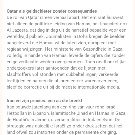
Qatar als geldschieter zonder consequenties
De rol van Qatar is een verhaal apart. Het emiraat huisvest
niet alleen de politieke leiding van Hamas, het financiert ook
Al Jazeera, dat dag in dag uit de narratief bepaalde voor een
wereldwijd publiek. Journalisten in Doha kregen de beelden
aangeleverd die Hamas wilde laten zien, compleet met
regieaanwijzingen. Het ministerie van Gezondheid in Gaza,
volledig in handen van Hamas, leverde de cijfers die zonder
enige verificatie werden overgenomen. Toen onafhankelijke
onderzoekers later aantoonden dat de lijsten met
slachtoffers vol stonden met dubbeltellingen, verkeerde
leeftijden en namen die al jaren eerder waren overleden,
bleef de correctie uit bij de meeste internationale media.
Iran en zijn proxies: een as die breekt
Iran bouwde jarenlang aan een ring van vuur rond Israël.
Hezbollah in Libanon, Islamitische Jihad en Hamas in Gaza,
de Houthi’s in Jemen, diverse milities in Irak en Syrië. De
strategie was duidelijk: Israël zo onder druk zetten dat het
land ofwel zou instorten onder de permanente dreiging,