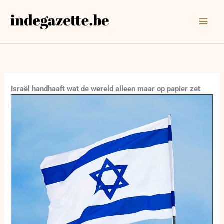
Ga
naar
de
inhoud
Israël handhaaft wat de wereld alleen maar op papier zet