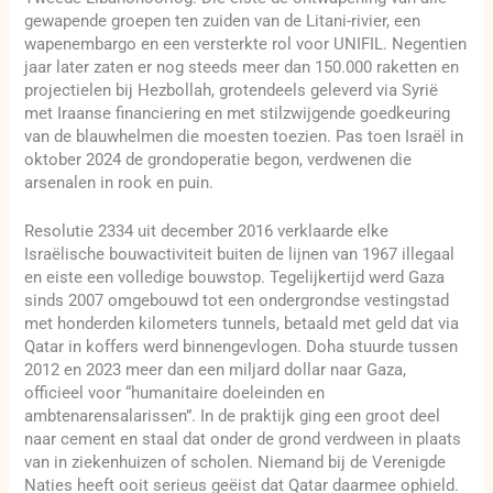
gewapende groepen ten zuiden van de Litani-rivier, een
wapenembargo en een versterkte rol voor UNIFIL. Negentien
jaar later zaten er nog steeds meer dan 150.000 raketten en
projectielen bij Hezbollah, grotendeels geleverd via Syrië
met Iraanse financiering en met stilzwijgende goedkeuring
van de blauwhelmen die moesten toezien. Pas toen Israël in
oktober 2024 de grondoperatie begon, verdwenen die
arsenalen in rook en puin.
Resolutie 2334 uit december 2016 verklaarde elke
Israëlische bouwactiviteit buiten de lijnen van 1967 illegaal
en eiste een volledige bouwstop. Tegelijkertijd werd Gaza
sinds 2007 omgebouwd tot een ondergrondse vestingstad
met honderden kilometers tunnels, betaald met geld dat via
Qatar in koffers werd binnengevlogen. Doha stuurde tussen
2012 en 2023 meer dan een miljard dollar naar Gaza,
officieel voor “humanitaire doeleinden en
ambtenarensalarissen”. In de praktijk ging een groot deel
naar cement en staal dat onder de grond verdween in plaats
van in ziekenhuizen of scholen. Niemand bij de Verenigde
Naties heeft ooit serieus geëist dat Qatar daarmee ophield.