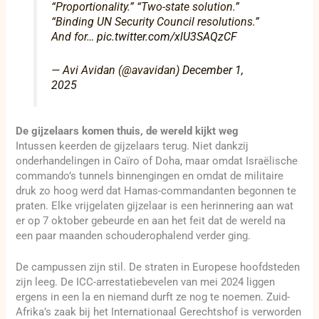
“Proportionality.” “Two-state solution.”
“Binding UN Security Council resolutions.”
And for…
pic.twitter.com/xlU3SAQzCF
— Avi Avidan (@avavidan)
December 1,
2025
De gijzelaars komen thuis, de wereld kijkt weg
Intussen keerden de gijzelaars terug. Niet dankzij
onderhandelingen in Caïro of Doha, maar omdat Israëlische
commando’s tunnels binnengingen en omdat de militaire
druk zo hoog werd dat Hamas-commandanten begonnen te
praten. Elke vrijgelaten gijzelaar is een herinnering aan wat
er op 7 oktober gebeurde en aan het feit dat de wereld na
een paar maanden schouderophalend verder ging.
De campussen zijn stil. De straten in Europese hoofdsteden
zijn leeg. De ICC-arrestatiebevelen van mei 2024 liggen
ergens in een la en niemand durft ze nog te noemen. Zuid-
Afrika’s zaak bij het Internationaal Gerechtshof is verworden