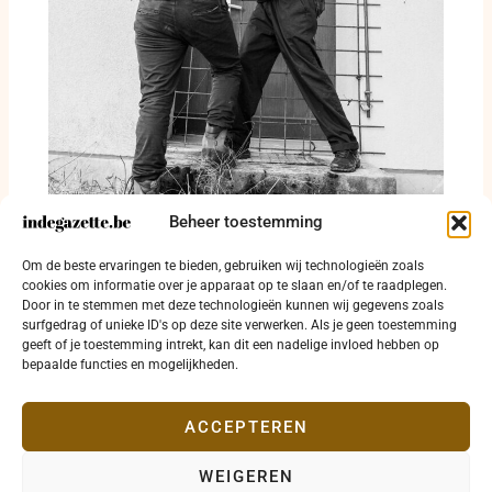
Beheer toestemming
Alcohol, drugs en woninginbraken in
Om de beste ervaringen te bieden, gebruiken wij technologieën zoals
politiezone Kouter
cookies om informatie over je apparaat op te slaan en/of te raadplegen.
Door in te stemmen met deze technologieën kunnen wij gegevens zoals
30 juli 2026
surfgedrag of unieke ID's op deze site verwerken. Als je geen toestemming
geeft of je toestemming intrekt, kan dit een nadelige invloed hebben op
bepaalde functies en mogelijkheden.
ACCEPTEREN
WEIGEREN