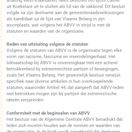
afdeling West-Vlaanderen, heeft besloten om Björn Casier
uit Koekelare uit te sluiten als lid van de vakbond. Dit besluit
volgde na zijn deelname aan de gemeenteraadsverkiezingen
als kandidaat op de lijst van Vlaams Belang in zijn
woonplaats, wat volgens het ABVV in strijd is met de
statuten en waarden van de organisatie.
Reden van uitsluiting volgens de statuten
Volgens de statuten van ABVV is de organisatie tegen elke
vorm van racisme, fascisme en vreemdelingenhaat. Het
lidmaatschap bij ABVV is onverenigbaar met een actieve
betrokkenheid bij extreemrechtse partijen of bewegingen,
zoals het Vlaams Belang. Het gewestelijk bestuur verwijst
specifiek naar diverse artikelen in hun overkoepelende
statuten, waaronder Artikel 44, dat aangeeft dat ABVV-leden
niet betrokken mogen zijn bij partijen die extremistische
ideeën verspreiden.
Conformiteit met de beginselen van ABVV
Het bestuur van de Algemene Centrale ABVV benadrukt dat
leden zich moeten houden aan de normen en waarden van
de organisatie. In de brief wordt aangehaald dat deelname