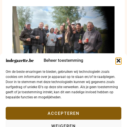
Beheer toestemming
Slechts dertien palingen voor 25 deelnemers
Om de beste ervaringen te bieden, gebruiken wij technologieën zoals
langs de IJzer in Diksmuide
cookies om informatie over je apparaat op te slaan en/of te raadplegen.
Door in te stemmen met deze technologieën kunnen wij gegevens zoals
28 juli 2026
surfgedrag of unieke ID's op deze site verwerken. Als je geen toestemming
geeft of je toestemming intrekt, kan dit een nadelige invloed hebben op
bepaalde functies en mogelijkheden.
ACCEPTEREN
WEIGEREN