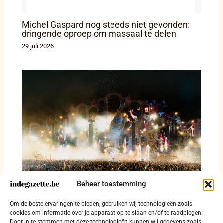
Michel Gaspard nog steeds niet gevonden:
dringende oproep om massaal te delen
29 juli 2026
Beheer toestemming
403 festivalgangers betrapt met drugs en
Om de beste ervaringen te bieden, gebruiken wij technologieën zoals
114 arrestaties op Tomorrowland
cookies om informatie over je apparaat op te slaan en/of te raadplegen.
Door in te stemmen met deze technologieën kunnen wij gegevens zoals
28 juli 2026