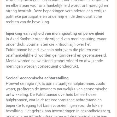
worden gedwongen hun loyaliteit aan Pakistan te verklaren,
en elke steun voor onafhankelijkheid wordt ontmoedigd en
streng bestraft. Deze beperkingen verhinderen een eerlijke
politieke participatie en ondermijnen de democratische
rechten van de bevolking.
Inperking van vrijheid van meningsuiting en persvrijheid
In Azad Kashmir staat de vrijheid van meningsuiting zwaar
onder druk. Journalisten die kritisch zijn over het
Pakistaanse beleid, evenals schrijvers die pleiten voor
onafhankelijkheid, worden geïntimideerd en gecensureerd.
Media worden nauwlettend gecontroleerd en afwijkende
meningen worden consequent onderdrukt.
Sociaal-economische achterstelling
Hoewel de regio rijk is aan natuurlijke hulpbronnen, zoals
water, profiteren de inwoners nauwelijks van economische
ontwikkeling. De Pakistaanse overheid beheert deze
hulpbronnen, wat leidt tot economische achterstand en
beperkte toegang tot basisvoorzieningen voor de lokale
bevolking. Het gebrek aan investeringen in gezondheidszorg,
onderwijs en infrastructuur verergert de marginalisatie van