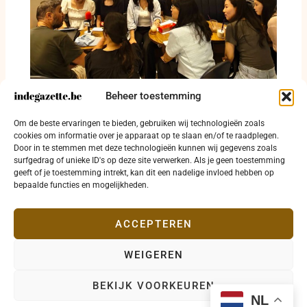
Beheer toestemming
Lotfi Amine Hachemi licht internationale
Om de beste ervaringen te bieden, gebruiken wij technologieën zoals
betekenis van 16 mei toe in Zuid-Korea
cookies om informatie over je apparaat op te slaan en/of te raadplegen.
Door in te stemmen met deze technologieën kunnen wij gegevens zoals
6 augustus 2026
surfgedrag of unieke ID's op deze site verwerken. Als je geen toestemming
geeft of je toestemming intrekt, kan dit een nadelige invloed hebben op
bepaalde functies en mogelijkheden.
ACCEPTEREN
WEIGEREN
Copyright © 2026 indegazette.be |
Privacy
•
Cookies
•
BEKIJK VOORKEUREN
Disclaimer
•
Contact
NL