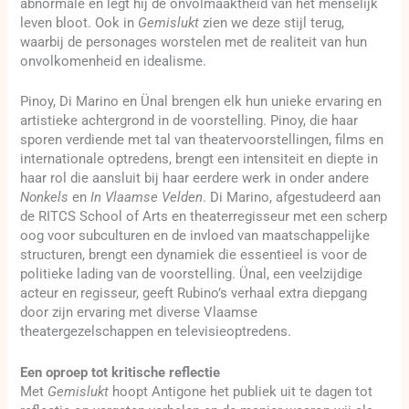
abnormale en legt hij de onvolmaaktheid van het menselijk
leven bloot. Ook in
Gemislukt
zien we deze stijl terug,
waarbij de personages worstelen met de realiteit van hun
onvolkomenheid en idealisme.
Pinoy, Di Marino en Ünal brengen elk hun unieke ervaring en
artistieke achtergrond in de voorstelling. Pinoy, die haar
sporen verdiende met tal van theatervoorstellingen, films en
internationale optredens, brengt een intensiteit en diepte in
haar rol die aansluit bij haar eerdere werk in onder andere
Nonkels
en
In Vlaamse Velden
. Di Marino, afgestudeerd aan
de RITCS School of Arts en theaterregisseur met een scherp
oog voor subculturen en de invloed van maatschappelijke
structuren, brengt een dynamiek die essentieel is voor de
politieke lading van de voorstelling. Ünal, een veelzijdige
acteur en regisseur, geeft Rubino’s verhaal extra diepgang
door zijn ervaring met diverse Vlaamse
theatergezelschappen en televisieoptredens.
Een oproep tot kritische reflectie
Met
Gemislukt
hoopt Antigone het publiek uit te dagen tot