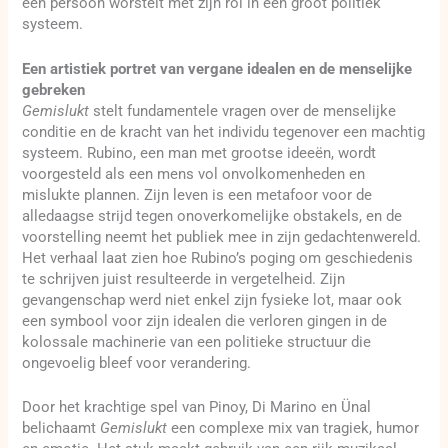
één persoon worstelt met zijn rol in een groot politiek
systeem.
Een artistiek portret van vergane idealen en de menselijke
gebreken
Gemislukt
stelt fundamentele vragen over de menselijke
conditie en de kracht van het individu tegenover een machtig
systeem. Rubino, een man met grootse ideeën, wordt
voorgesteld als een mens vol onvolkomenheden en
mislukte plannen. Zijn leven is een metafoor voor de
alledaagse strijd tegen onoverkomelijke obstakels, en de
voorstelling neemt het publiek mee in zijn gedachtenwereld.
Het verhaal laat zien hoe Rubino’s poging om geschiedenis
te schrijven juist resulteerde in vergetelheid. Zijn
gevangenschap werd niet enkel zijn fysieke lot, maar ook
een symbool voor zijn idealen die verloren gingen in de
kolossale machinerie van een politieke structuur die
ongevoelig bleef voor verandering.
Door het krachtige spel van Pinoy, Di Marino en Ünal
belichaamt
Gemislukt
een complexe mix van tragiek, humor