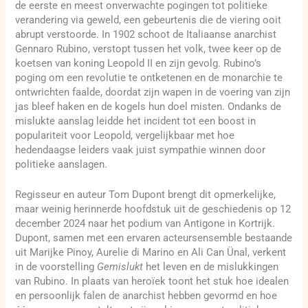
de eerste en meest onverwachte pogingen tot politieke
verandering via geweld, een gebeurtenis die de viering ooit
abrupt verstoorde. In 1902 schoot de Italiaanse anarchist
Gennaro Rubino, verstopt tussen het volk, twee keer op de
koetsen van koning Leopold II en zijn gevolg. Rubino’s
poging om een revolutie te ontketenen en de monarchie te
ontwrichten faalde, doordat zijn wapen in de voering van zijn
jas bleef haken en de kogels hun doel misten. Ondanks de
mislukte aanslag leidde het incident tot een boost in
populariteit voor Leopold, vergelijkbaar met hoe
hedendaagse leiders vaak juist sympathie winnen door
politieke aanslagen.
Regisseur en auteur Tom Dupont brengt dit opmerkelijke,
maar weinig herinnerde hoofdstuk uit de geschiedenis op 12
december 2024 naar het podium van Antigone in Kortrijk.
Dupont, samen met een ervaren acteursensemble bestaande
uit Marijke Pinoy, Aurelie di Marino en Ali Can Ünal, verkent
in de voorstelling
Gemislukt
het leven en de mislukkingen
van Rubino. In plaats van heroïek toont het stuk hoe idealen
en persoonlijk falen de anarchist hebben gevormd en hoe