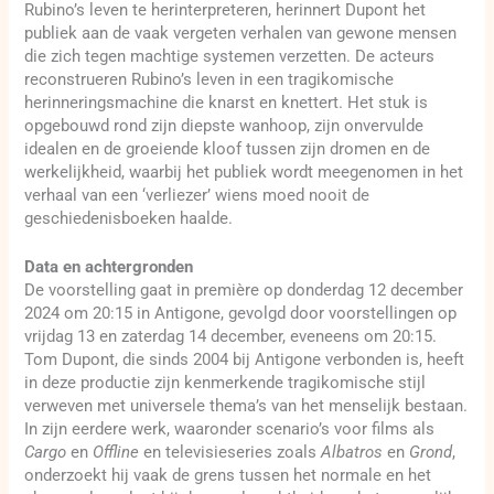
Rubino’s leven te herinterpreteren, herinnert Dupont het
publiek aan de vaak vergeten verhalen van gewone mensen
die zich tegen machtige systemen verzetten. De acteurs
reconstrueren Rubino’s leven in een tragikomische
herinneringsmachine die knarst en knettert. Het stuk is
opgebouwd rond zijn diepste wanhoop, zijn onvervulde
idealen en de groeiende kloof tussen zijn dromen en de
werkelijkheid, waarbij het publiek wordt meegenomen in het
verhaal van een ‘verliezer’ wiens moed nooit de
geschiedenisboeken haalde.
Data en achtergronden
De voorstelling gaat in première op donderdag 12 december
2024 om 20:15 in Antigone, gevolgd door voorstellingen op
vrijdag 13 en zaterdag 14 december, eveneens om 20:15.
Tom Dupont, die sinds 2004 bij Antigone verbonden is, heeft
in deze productie zijn kenmerkende tragikomische stijl
verweven met universele thema’s van het menselijk bestaan.
In zijn eerdere werk, waaronder scenario’s voor films als
Cargo
en
Offline
en televisieseries zoals
Albatros
en
Grond
,
onderzoekt hij vaak de grens tussen het normale en het