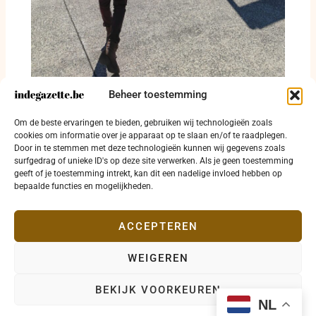
Beheer toestemming
Tussen bronwater, bouwkranen en een
verlaten autofabriek: hoe Vorst zichzelf
Om de beste ervaringen te bieden, gebruiken wij technologieën zoals
opnieuw uitvindt
cookies om informatie over je apparaat op te slaan en/of te raadplegen.
4 augustus 2026
Door in te stemmen met deze technologieën kunnen wij gegevens zoals
surfgedrag of unieke ID's op deze site verwerken. Als je geen toestemming
geeft of je toestemming intrekt, kan dit een nadelige invloed hebben op
bepaalde functies en mogelijkheden.
ACCEPTEREN
WEIGEREN
Copyright © 2026 indegazette.be |
Privacy
•
Cookies
•
BEKIJK VOORKEUREN
Disclaimer
•
Contact
NL