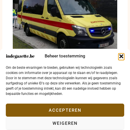
Beheer toestemming
Fietser van 20 levensgevaarlijk gewond na
Om de beste ervaringen te bieden, gebruiken wij technologieën zoals
aanrijding in Knokke-Heist
cookies om informatie over je apparaat op te slaan en/of te raadplegen.
Door in te stemmen met deze technologieën kunnen wij gegevens zoals
23 juli 2026
surfgedrag of unieke ID's op deze site verwerken. Als je geen toestemming
geeft of je toestemming intrekt, kan dit een nadelige invloed hebben op
bepaalde functies en mogelijkheden.
ACCEPTEREN
WEIGEREN