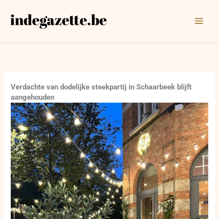
Ga
naar
de
inhoud
Verdachte van dodelijke steekpartij in Schaarbeek blijft
aangehouden