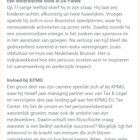
Een onverwachte stilte in De Panne
Op 71-jarige leeftijd stierf hij in zijn slaap. Hij laat zes
kinderen achter, afkomstig uit twee huwelijken. Vroeger
spande hij zich in voor Brusselse speelpleinen, waar hij
vernieuwende activiteiten op poten zette. Daarbij toonde hij
een onvermoeibare energie in het zoeken van sponsors en
in het aansturen van groepen. Na verloop van tijd bleef die
gedrevenheid overeind in een reeks verenigingen, zoals
vtbKultuur en Huis van Nederlands Brussel. Het is
indrukwekkend hoe één persoon zovelen wist te inspireren
tot samenwerking en wederzijds respect.
Invloed bij KPMG
Een groot deel van zijn carrière speelde zich af bij KPMG,
waar hij twaalf jaar managing partner was van Tax & Legal
en vervolgens drie jaar leiding gaf aan het KPMG EU Tax
Center. Hij liet de omzet en het personeelsbestand
aanzienlijk groeien, maar ook de ambitie van zijn
medewerkers. Daarin schuilt een filosofische vraag:
wanneer is een bedrijf werkelijk succesvol? Mogelijk ligt het
antwoord in de kracht van mensen die zich blijven
ontwikkelen en die op hun beurt kennis delen. Johan zette