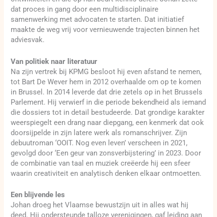
dat proces in gang door een multidisciplinaire
samenwerking met advocaten te starten. Dat initiatief
maakte de weg vrij voor vernieuwende trajecten binnen het
adviesvak.
Van politiek naar literatuur
Na zijn vertrek bij KPMG besloot hij even afstand te nemen,
tot Bart De Wever hem in 2012 overhaalde om op te komen
in Brussel. In 2014 leverde dat drie zetels op in het Brussels
Parlement. Hij verwierf in die periode bekendheid als iemand
die dossiers tot in detail bestudeerde. Dat grondige karakter
weerspiegelt een drang naar diepgang, een kenmerk dat ook
doorsijpelde in zijn latere werk als romanschrijver. Zijn
debuutroman ‘OOIT. Nog even leven’ verscheen in 2021,
gevolgd door ‘Een geur van zonsverbijstering’ in 2023. Door
de combinatie van taal en muziek creëerde hij een sfeer
waarin creativiteit en analytisch denken elkaar ontmoetten.
Een blijvende les
Johan droeg het Vlaamse bewustzijn uit in alles wat hij
deed. Hij ondersteunde talloze verenigingen, gaf leiding aan