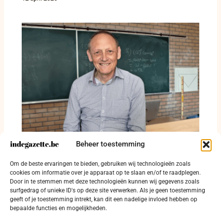
Beheer toestemming
Legendarische leraar wiskunde Johan Sabbe
neemt afscheid na 60 jaar aan dezelfde
Om de beste ervaringen te bieden, gebruiken wij technologieën zoals
school
cookies om informatie over je apparaat op te slaan en/of te raadplegen.
Door in te stemmen met deze technologieën kunnen wij gegevens zoals
17 juni 2024
surfgedrag of unieke ID's op deze site verwerken. Als je geen toestemming
geeft of je toestemming intrekt, kan dit een nadelige invloed hebben op
bepaalde functies en mogelijkheden.