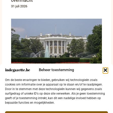
overmacht
31 juli 2026
Beheer toestemming
Washington treft financieel netwerk rond
Om de beste ervaringen te bieden, gebruiken wij technologieën zoals
Hamas en Egyptische Moslimbroederschap
cookies om informatie over je apparaat op te slaan en/of te raadplegen.
Door in te stemmen met deze technologieën kunnen wij gegevens zoals
28 juli 2026
surfgedrag of unieke ID's op deze site verwerken. Als je geen toestemming
geeft of je toestemming intrekt, kan dit een nadelige invloed hebben op
bepaalde functies en mogelijkheden.