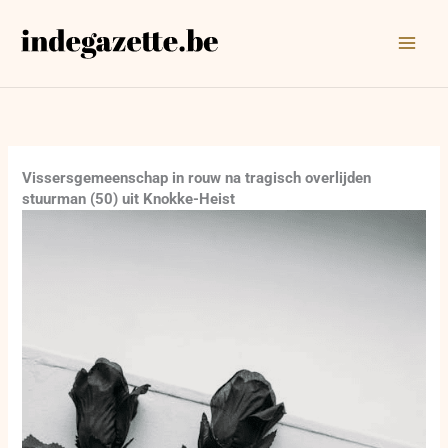
Ga
naar
de
inhoud
Vissersgemeenschap in rouw na tragisch overlijden
stuurman (50) uit Knokke-Heist