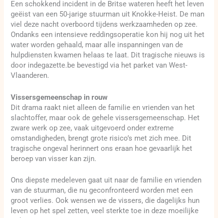
Een schokkend incident in de Britse wateren heeft het leven
geëist van een 50-jarige stuurman uit Knokke-Heist. De man
viel deze nacht overboord tijdens werkzaamheden op zee.
Ondanks een intensieve reddingsoperatie kon hij nog uit het
water worden gehaald, maar alle inspanningen van de
hulpdiensten kwamen helaas te laat. Dit tragische nieuws is
door indegazette.be bevestigd via het parket van West-
Vlaanderen.
Vissersgemeenschap in rouw
Dit drama raakt niet alleen de familie en vrienden van het
slachtoffer, maar ook de gehele vissersgemeenschap. Het
zware werk op zee, vaak uitgevoerd onder extreme
omstandigheden, brengt grote risico’s met zich mee. Dit
tragische ongeval herinnert ons eraan hoe gevaarlijk het
beroep van visser kan zijn.
Ons diepste medeleven gaat uit naar de familie en vrienden
van de stuurman, die nu geconfronteerd worden met een
groot verlies. Ook wensen we de vissers, die dagelijks hun
leven op het spel zetten, veel sterkte toe in deze moeilijke