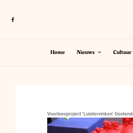
Ga
naar
de
inhoud
Home
Nieuws
Cultuur
Voorleesproject ‘Luistervinken’ Oostend