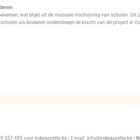
nderen
 toenemen, wat blijkt uit de massale inschrijving van scholen. Di
 scholen als kinderen onderstreept de kracht van dit project in O
99 357 495 voor indegazette.be | E-mail: info@indegazette.be |
G