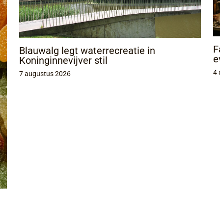
F
Blauwalg legt waterrecreatie in
e
Koninginnevijver stil
4 
7 augustus 2026