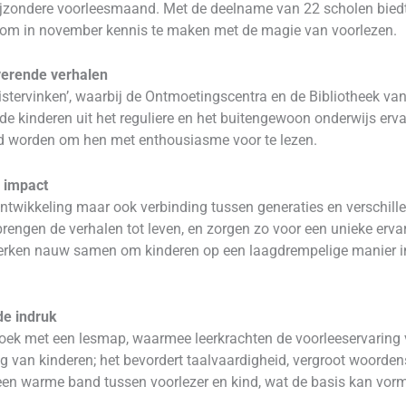
jzondere voorleesmaand. Met de deelname van 22 scholen biedt h
ns om in november kennis te maken met de magie van voorlezen.
verende verhalen
istervinken’, waarbij de Ontmoetingscentra en de Bibliotheek v
e kinderen uit het reguliere en het buitengewoon onderwijs erv
aind worden om hen met enthousiasme voor te lezen.
e impact
alontwikkeling maar ook verbinding tussen generaties en verschill
 brengen de verhalen tot leven, en zorgen zo voor een unieke erva
werken nauw samen om kinderen op een laagdrempelige manier in
de indruk
oek met een lesmap, waarmee leerkrachten de voorleeservaring 
ing van kinderen; het bevordert taalvaardigheid, vergroot woorden
en warme band tussen voorlezer en kind, wat de basis kan vorme