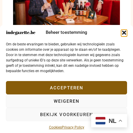
Beheer toestemming
Petrus krijgt nieuw gezicht met focus op
Om de beste ervaringen te bieden, gebruiken wij technologieën zoals
dagelijks gebruik
cookies om informatie over je apparaat op te slaan en/of te raadplegen.
Door in te stemmen met deze technologieën kunnen wij gegevens zoals
10 februari 2026
surfgedrag of unieke ID's op deze site verwerken. Als je geen toestemming
geeft of je toestemming intrekt, kan dit een nadelige invloed hebben op
bepaalde functies en mogelijkheden.
ACCEPTEREN
WEIGEREN
Copyright © 2026 indegazette.be |
Privacy
•
Cookies
•
BEKIJK VOORKEUREN
Disclaimer
•
Contact
NL
Cookies
Privacy Policy