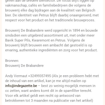
geven aan de bredere biersector. De focus blijft liggen op
vakmanschap, cafés en familiebedrijven die volgens de
brouwerij elke dag bijdragen aan de kwaliteit van Belgisch
bier. De identiteit van Petrus blijft daarbij onaangeroerd, met
respect voor het product en het traditionele brouwproces.
Brouwerij De Brabandere werd opgericht in 1894 en bouwde
sindsdien een uitgebreid assortiment uit, met onder meer
Bavik Super Pils, Kwaremont en Petrus. Volgens de
brouwerij blijft brouwen een ambacht dat gestoeld is op
ervaring, authentieke ingrediënten en zorg voor het product.
Bronnen:
Brouwerij De Brabandere
Andy Vermaut +32499357495 (Als je een probleem hebt met
de inhoud van een artikel, kan je me altijd mailen op
info@indegazette.be
– best zo weinig mogelijk mensen in
cc zetten, want anders komt dit in de spamfilter terecht.
Voor elk artikel geldt een recht op antwoord van
betrokkenen tot 3 maanden na publicatie van het artikel)