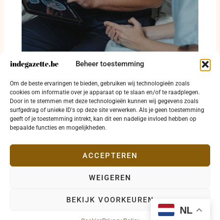
Beheer toestemming
Oostende betaalt huur om huisarts naar
Om de beste ervaringen te bieden, gebruiken wij technologieën zoals
Zandvoorde te halen
cookies om informatie over je apparaat op te slaan en/of te raadplegen.
Door in te stemmen met deze technologieën kunnen wij gegevens zoals
3 augustus 2026
surfgedrag of unieke ID's op deze site verwerken. Als je geen toestemming
geeft of je toestemming intrekt, kan dit een nadelige invloed hebben op
bepaalde functies en mogelijkheden.
ACCEPTEREN
WEIGEREN
Copyright © 2026 indegazette.be |
Privacy
•
Cookies
•
BEKIJK VOORKEUREN
Disclaimer
•
Contact
NL