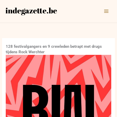
Ga
naar
de
inhoud
128 festivalgangers en 9 crewleden betrapt met drugs
tijdens Rock Werchter