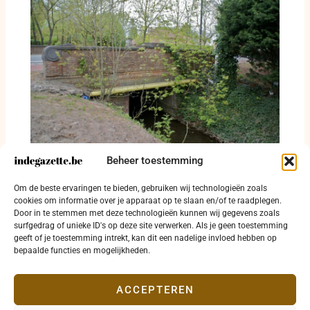
Beheer toestemming
Vier verkeersfeiten in Jabbeke, Gistel en
Torhout: twee gewonden en rijbewijs
Om de beste ervaringen te bieden, gebruiken wij technologieën zoals
ingetrokken
cookies om informatie over je apparaat op te slaan en/of te raadplegen.
Door in te stemmen met deze technologieën kunnen wij gegevens zoals
24 juli 2026
surfgedrag of unieke ID's op deze site verwerken. Als je geen toestemming
geeft of je toestemming intrekt, kan dit een nadelige invloed hebben op
bepaalde functies en mogelijkheden.
ACCEPTEREN