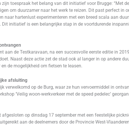
ijn toespraak het belang van dit initiatief voor Brugge: “Met d
n om duurzamer naar het werk te reizen. Dit past perfect in on
 naar hartenlust experimenteren met een breed scala aan duu
n. Dit initiatief is een belangrijke stap in de voortdurende insp
 ontvangen
mt aan de Testkaravaan, na een succesvolle eerste editie in 2019
et. Naast deze actie zet de stad ook al langer in op andere duu
en de mogelijkheid om fietsen te leasen.
jke afsluiting
jk verwelkomd op de Burg, waar ze hun vervoermiddel in ontva
workshop ‘Veilig woon-werkverkeer met de speed pedelec’ georgan
 afgesloten op dinsdag 17 september met een feestelijke pickni
uitgereikt aan de deelnemers door de Provincie West-Vlaanderen