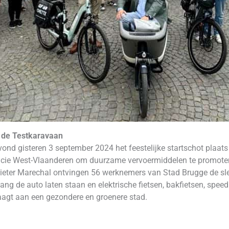
t de Testkaravaan
nd gisteren 3 september 2024 het feestelijke startschot plaats
vincie West-Vlaanderen om duurzame vervoermiddelen te promote
eter Marechal ontvingen 56 werknemers van Stad Brugge de sleut
g de auto laten staan en elektrische fietsen, bakfietsen, speed
aagt aan een gezondere en groenere stad.