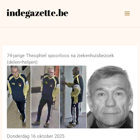
Ga
naar
de
inhoud
74-jarige Theophiel spoorloos na ziekenhuisbezoek
(delen=helpen)
Donderdag 16 oktober 2025