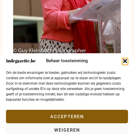
Barones Regina Sluszny genomineerd voor
Beheer toestemming
Simon-Wiesenthal-Prijs 2025 en krijgt
bijzondere internationale hulde in het
Om de beste ervaringen te bieden, gebruiken wij technologieën zoals
Oostenrijkse parlement
cookies om informatie over je apparaat op te slaan en/of te raadplegen.
Door in te stemmen met deze technologieën kunnen wij gegevens zoals
28 juli 2026
surfgedrag of unieke ID's op deze site verwerken. Als je geen toestemming
geeft of je toestemming intrekt, kan dit een nadelige invloed hebben op
bepaalde functies en mogelijkheden.
ACCEPTEREN
WEIGEREN