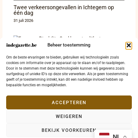
Twee verkeersongevallen in Ichtegem op
één dag
31 juli 2026
Beheer toestemming
European Disability Card brengt gelijke
Om de beste ervaringen te bieden, gebruiken wij technologieën zoals
toegang, maar geen verplichte winkelkorting
cookies om informatie over je apparaat op te slaan en/of te raadplegen.
Door in te stemmen met deze technologieën kunnen wij gegevens zoals
20 juli 2026
surfgedrag of unieke ID's op deze site verwerken. Als je geen toestemming
geeft of je toestemming intrekt, kan dit een nadelige invloed hebben op
bepaalde functies en mogelijkheden.
ACCEPTEREN
WEIGEREN
Copyright © 2026 indegazette.be |
Privacy
•
Cookies
•
BEKIJK VOORKEUREN
Disclaimer
•
Contact
NL