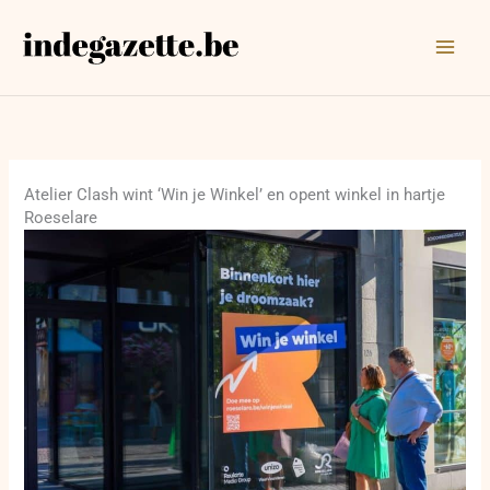
Ga
naar
de
inhoud
Atelier Clash wint ‘Win je Winkel’ en opent winkel in hartje
Roeselare