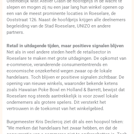
Uiteindelijk wist Atelier Clash de hoofdprijs in de wacht te
slepen en mogen zij nu een jaar lang hun winkel openen op
een van de meest prominente locaties in Roeselare, de
Ooststraat 126. Naast de hoofdprijs krijgen alle deelnemers
begeleiding van de Stad Roeselare, UNIZO en andere
partners.
Retail in uitdagende tijden, maar positieve signalen blijven
Net als in veel andere steden heeft de retailsector in
Roeselare te maken met grote uitdagingen. De opkomst van
e-commerce, veranderende consumententrends en
economische onzekerheid wegen zwaar op de lokale
handelaars. Toch blijven er positieve signalen zichtbaar. De
opening van nieuwe winkels, waaronder bekende ketens
zoals Hawaiian Poke Bowl en Holland & Barrett, bewijst dat
Roeselare nog steeds aantrekkelijk is voor zowel lokale
ondernemers als grotere spelers. Dit versterkt het
vertrouwen in de toekomst van het winkelgebied.
Burgemeester Kris Declercq ziet dit als een hoopvol teken:
“We merken dat handelaars het zwaar hebben, en dat de