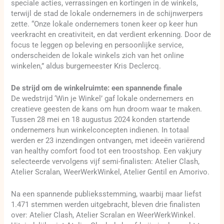
speciale acties, verrassingen en kortingen in de winkels,
terwijl de stad de lokale ondernemers in de schijnwerpers
zette. “Onze lokale ondernemers tonen keer op keer hun
veerkracht en creativiteit, en dat verdient erkenning. Door de
focus te leggen op beleving en persoonlijke service,
onderscheiden de lokale winkels zich van het online
winkelen,” aldus burgemeester Kris Declercq.
De strijd om de winkelruimte: een spannende finale
De wedstrijd ‘Win je Winkel’ gaf lokale ondernemers en
creatieve geesten de kans om hun droom waar te maken.
Tussen 28 mei en 18 augustus 2024 konden startende
ondernemers hun winkelconcepten indienen. In totaal
werden er 23 inzendingen ontvangen, met ideeën variërend
van healthy comfort food tot een troostshop. Een vakjury
selecteerde vervolgens vijf semi-finalisten: Atelier Clash,
Atelier Scralan, WeerWerkWinkel, Atelier Gentil en Amorivo.
Na een spannende publieksstemming, waarbij maar liefst
1.471 stemmen werden uitgebracht, bleven drie finalisten
over: Atelier Clash, Atelier Scralan en WeerWerkWinkel.