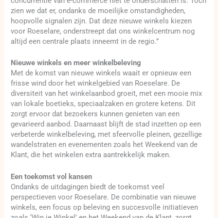
concurrentie van e-commerce niet te onderschatten is. Toch
zien we dat er, ondanks de moeilijke omstandigheden,
hoopvolle signalen zijn. Dat deze nieuwe winkels kiezen
voor Roeselare, onderstreept dat ons winkelcentrum nog
altijd een centrale plaats inneemt in de regio.”
Nieuwe winkels en meer winkelbeleving
Met de komst van nieuwe winkels waait er opnieuw een
frisse wind door het winkelgebied van Roeselare. De
diversiteit van het winkelaanbod groeit, met een mooie mix
van lokale boetieks, speciaalzaken en grotere ketens. Dit
zorgt ervoor dat bezoekers kunnen genieten van een
gevarieerd aanbod. Daarnaast blijft de stad inzetten op een
verbeterde winkelbeleving, met sfeervolle pleinen, gezellige
wandelstraten en evenementen zoals het Weekend van de
Klant, die het winkelen extra aantrekkelijk maken.
Een toekomst vol kansen
Ondanks de uitdagingen biedt de toekomst veel
perspectieven voor Roeselare. De combinatie van nieuwe
winkels, een focus op beleving en succesvolle initiatieven
zoals ‘Win je Winkel’ en het Weekend van de Klant, zorgt