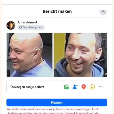
Meta
blokkeert
onderzoek:
Hoe
Facebook
kritieke
informatie
over
moord
Zeebrugge
onder
druk
zet!