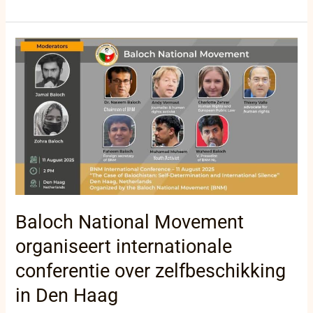
Baloch
National
Movement
organiseert
internationale
conferentie
over
zelfbeschikking
in
Den
Haag
Baloch National Movement
organiseert internationale
conferentie over zelfbeschikking
in Den Haag