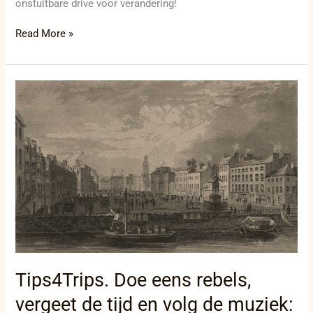
onstuitbare drive voor verandering!
Read More »
Tips4Trips.
Doe
eens
rebels,
vergeet
de
tijd
en
volg
de
muziek:
Cork
zorgt
Tips4Trips. Doe eens rebels,
voor
de
vergeet de tijd en volg de muziek:
rest