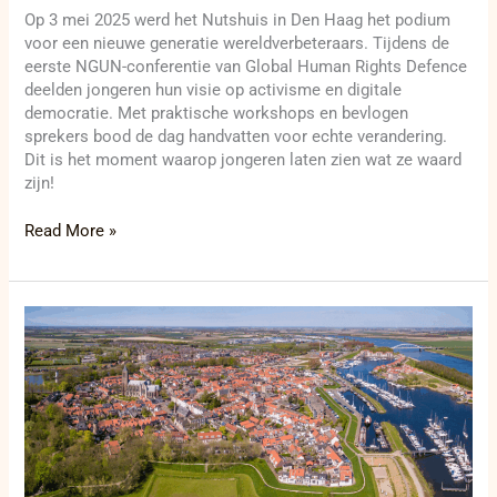
Op 3 mei 2025 werd het Nutshuis in Den Haag het podium
voor een nieuwe generatie wereldverbeteraars. Tijdens de
eerste NGUN-conferentie van Global Human Rights Defence
deelden jongeren hun visie op activisme en digitale
democratie. Met praktische workshops en bevlogen
sprekers bood de dag handvatten voor echte verandering.
Dit is het moment waarop jongeren laten zien wat ze waard
zijn!
Read More »
Tips4Trips
met
wedstrijd
over
Tholen,
z’n
molens,
z’n