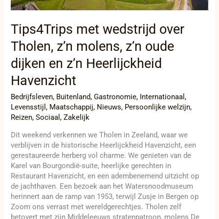
oude
dijken
en
Tips4Trips met wedstrijd over
z’n
Tholen, z’n molens, z’n oude
Heerlijckheid
Havenzicht
dijken en z’n Heerlijckheid
Havenzicht
Bedrijfsleven
,
Buitenland
,
Gastronomie
,
Internationaal
,
Levensstijl
,
Maatschappij
,
Nieuws
,
Persoonlijke welzijn
,
Reizen
,
Sociaal
,
Zakelijk
Dit weekend verkennen we Tholen in Zeeland, waar we
verblijven in de historische Heerlijckheid Havenzicht, een
gerestaureerde herberg vol charme. We genieten van de
Karel van Bourgondië-suite, heerlijke gerechten in
Restaurant Havenzicht, en een adembenemend uitzicht op
de jachthaven. Een bezoek aan het Watersnoodmuseum
herinnert aan de ramp van 1953, terwijl Zusje in Bergen op
Zoom ons verrast met wereldgerechtjes. Tholen zelf
betovert met zijn Middeleeuws stratenpatroon, molens De