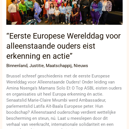
ouders
eist
erkenning
en
actie”
“Eerste Europese Werelddag voor
alleenstaande ouders eist
erkenning en actie”
Binnenland
,
Justitie
,
Maatschappij
,
Nieuws
Brussel schreef geschiedenis met de eerste Europese
Werelddag voor Alleenstaande Ouders! Onder leiding van
Amina Nsenga’s Mamans Solo Et O Top ASBL eisten ouders
en organisaties uit heel Europa erkenning én actie.
Senaatslid Marie-Claire Mvumbi werd Ambassadeur,
parlementslid Latifa Aït-Baala Europese peter. Hun
boodschap? Alleenstaand ouderschap verdient wettelijke
bescherming en steun, nú. Laat u meeslepen door dit
verhaal van veerkracht, internationale solidariteit en een