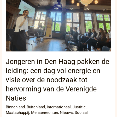
de
leiding:
een
dag
vol
energie
en
visie
over
de
noodzaak
Jongeren in Den Haag pakken de
tot
hervorming
leiding: een dag vol energie en
van
visie over de noodzaak tot
de
Verenigde
hervorming van de Verenigde
Naties
Naties
Binnenland
,
Buitenland
,
Internationaal
,
Justitie
,
Maatschappij
,
Mensenrechten
,
Nieuws
,
Sociaal