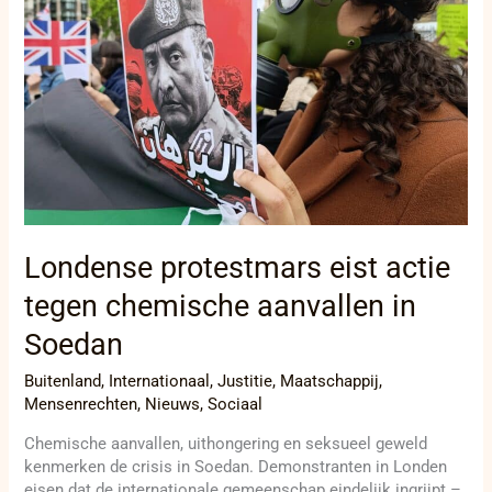
chemische
aanvallen
in
Soedan
Londense protestmars eist actie
tegen chemische aanvallen in
Soedan
Buitenland
,
Internationaal
,
Justitie
,
Maatschappij
,
Mensenrechten
,
Nieuws
,
Sociaal
Chemische aanvallen, uithongering en seksueel geweld
kenmerken de crisis in Soedan. Demonstranten in Londen
eisen dat de internationale gemeenschap eindelijk ingrijpt –