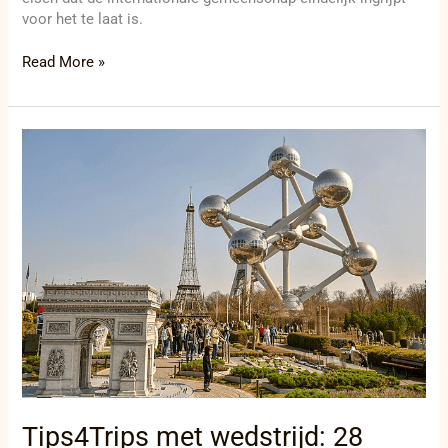
voor het te laat is.
Read More »
Tips4Trips
met
wedstrijd:
28
landen
in
één
dag
bezoeken
in
Mini-
Europe,
vlakbij
het
Tips4Trips met wedstrijd: 28
Atomium