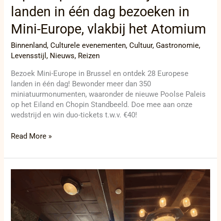
landen in één dag bezoeken in
Mini-Europe, vlakbij het Atomium
Binnenland
,
Culturele evenementen
,
Cultuur
,
Gastronomie
,
Levensstijl
,
Nieuws
,
Reizen
Bezoek Mini-Europe in Brussel en ontdek 28 Europese
landen in één dag! Bewonder meer dan 350
miniatuurmonumenten, waaronder de nieuwe Poolse Paleis
op het Eiland en Chopin Standbeeld. Doe mee aan onze
wedstrijd en win duo-tickets t.w.v. €40!
Read More »
Jongeren
in
Den
Haag
pakken