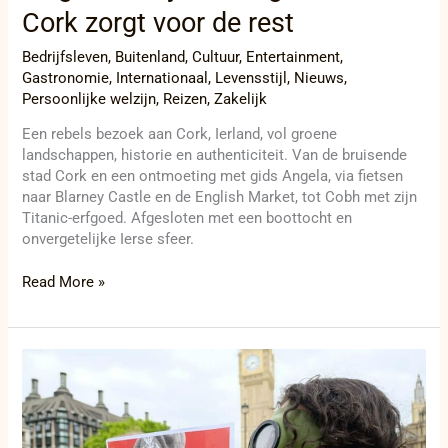
Cork zorgt voor de rest
Bedrijfsleven
,
Buitenland
,
Cultuur
,
Entertainment
,
Gastronomie
,
Internationaal
,
Levensstijl
,
Nieuws
,
Persoonlijke welzijn
,
Reizen
,
Zakelijk
Een rebels bezoek aan Cork, Ierland, vol groene
landschappen, historie en authenticiteit. Van de bruisende
stad Cork en een ontmoeting met gids Angela, via fietsen
naar Blarney Castle en de English Market, tot Cobh met zijn
Titanic-erfgoed. Afgesloten met een boottocht en
onvergetelijke Ierse sfeer.
Read More »
Londense
protestmars
eist
actie
tegen