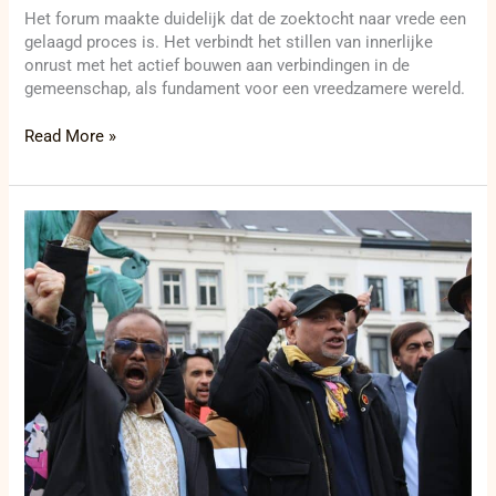
Het forum maakte duidelijk dat de zoektocht naar vrede een
gelaagd proces is. Het verbindt het stillen van innerlijke
onrust met het actief bouwen aan verbindingen in de
gemeenschap, als fundament voor een vreedzamere wereld.
Read More »
Chemische
wapens
en
vergeten
vrouwen:
Brussel
eist
actie
voor
Soedan