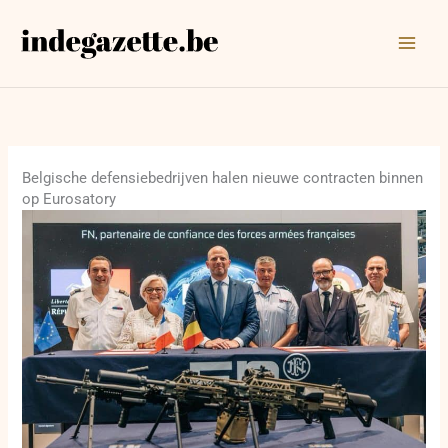
Ga
naar
de
inhoud
Belgische defensiebedrijven halen nieuwe contracten binnen
op Eurosatory